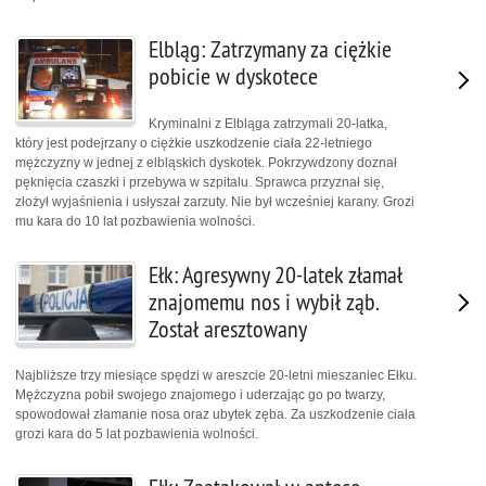
Elbląg: Zatrzymany za ciężkie
pobicie w dyskotece
Kryminalni z Elbląga zatrzymali 20-latka,
który jest podejrzany o ciężkie uszkodzenie ciała 22-letniego
mężczyzny w jednej z elbląskich dyskotek. Pokrzywdzony doznał
pęknięcia czaszki i przebywa w szpitalu. Sprawca przyznał się,
złożył wyjaśnienia i usłyszał zarzuty. Nie był wcześniej karany. Grozi
mu kara do 10 lat pozbawienia wolności.
Ełk: Agresywny 20-latek złamał
znajomemu nos i wybił ząb.
Został aresztowany
Najbliższe trzy miesiące spędzi w areszcie 20-letni mieszaniec Ełku.
Mężczyzna pobił swojego znajomego i uderzając go po twarzy,
spowodował złamanie nosa oraz ubytek zęba. Za uszkodzenie ciała
grozi kara do 5 lat pozbawienia wolności.