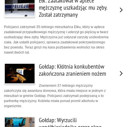
Ełk: Zaatakował w aptece
mężczyznę uszkadzjąc mu zęby.
Został zatrzymany
Policjanci zatrzymali 35-letniego mieszkańca Ełku, który w aptece
zaatakował przypadkowego mężczyznę i uderzył go pięścią w twarz
uszkadzając dwa zęby. Mężczyzna już usłyszał zarzuty uszkodzenia
ciała. Jak ustalili policjanci, sprawca zaatakował pokrzywdzonego
bez powodu. Teraz grozi mu kara pozbawienia wolności na okres
nawet dwóch lat.
Gołdap: Kłótnia konkubentów
zakończona zranieniem nożem
Zranieniem 37-letniego mężczyzny
zakończyła się awantura domowa, która miała miejsce w jednym z
mieszkań w gminie Gołdap. Policjanci zatrzymali podejrzaną o to
partnerkę mężczyzny. Kobieta miała ponad promil alkoholu w
organizmie.
Gołdap: Wyrzucili