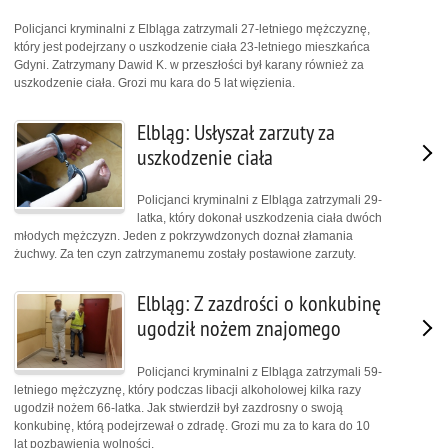
Policjanci kryminalni z Elbląga zatrzymali 27-letniego mężczyznę,
który jest podejrzany o uszkodzenie ciała 23-letniego mieszkańca
Gdyni. Zatrzymany Dawid K. w przeszłości był karany również za
uszkodzenie ciała. Grozi mu kara do 5 lat więzienia.
Elbląg: Usłyszał zarzuty za
uszkodzenie ciała
Policjanci kryminalni z Elbląga zatrzymali 29-
latka, który dokonał uszkodzenia ciała dwóch
młodych mężczyzn. Jeden z pokrzywdzonych doznał złamania
żuchwy. Za ten czyn zatrzymanemu zostały postawione zarzuty.
Elbląg: Z zazdrości o konkubinę
ugodził nożem znajomego
Policjanci kryminalni z Elbląga zatrzymali 59-
letniego mężczyznę, który podczas libacji alkoholowej kilka razy
ugodził nożem 66-latka. Jak stwierdził był zazdrosny o swoją
konkubinę, którą podejrzewał o zdradę. Grozi mu za to kara do 10
lat pozbawienia wolności.