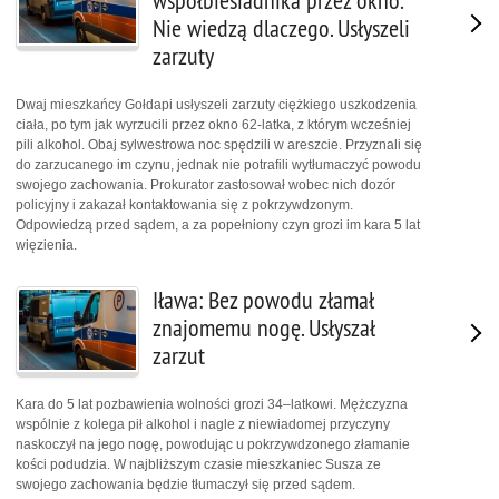
współbiesiadnika przez okno.
Nie wiedzą dlaczego. Usłyszeli
zarzuty
Dwaj mieszkańcy Gołdapi usłyszeli zarzuty ciężkiego uszkodzenia
ciała, po tym jak wyrzucili przez okno 62-latka, z którym wcześniej
pili alkohol. Obaj sylwestrowa noc spędzili w areszcie. Przyznali się
do zarzucanego im czynu, jednak nie potrafili wytłumaczyć powodu
swojego zachowania. Prokurator zastosował wobec nich dozór
policyjny i zakazał kontaktowania się z pokrzywdzonym.
Odpowiedzą przed sądem, a za popełniony czyn grozi im kara 5 lat
więzienia.
Iława: Bez powodu złamał
znajomemu nogę. Usłyszał
zarzut
Kara do 5 lat pozbawienia wolności grozi 34–latkowi. Mężczyzna
wspólnie z kolega pił alkohol i nagle z niewiadomej przyczyny
naskoczył na jego nogę, powodując u pokrzywdzonego złamanie
kości podudzia. W najbliższym czasie mieszkaniec Susza ze
swojego zachowania będzie tłumaczył się przed sądem.