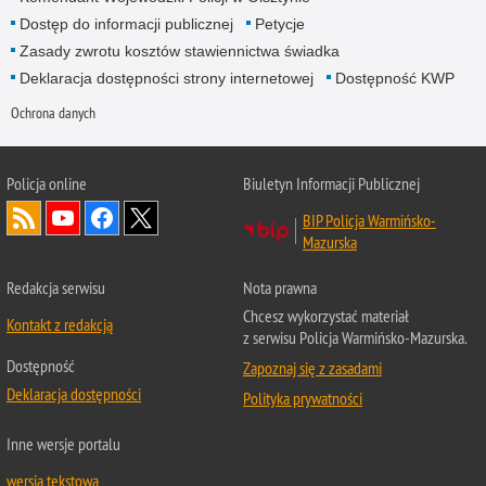
Dostęp do informacji publicznej
Petycje
Zasady zwrotu kosztów stawiennictwa świadka
Deklaracja dostępności strony internetowej
Dostępność KWP
Ochrona danych
Policja online
Biuletyn Informacji Publicznej
BIP Policja Warmińsko-
Mazurska
Redakcja serwisu
Nota prawna
Chcesz wykorzystać materiał
Kontakt z redakcją
z serwisu Policja Warmińsko-Mazurska.
Dostępność
Zapoznaj się z zasadami
Deklaracja dostępności
Polityka prywatności
Inne wersje portalu
wersja tekstowa