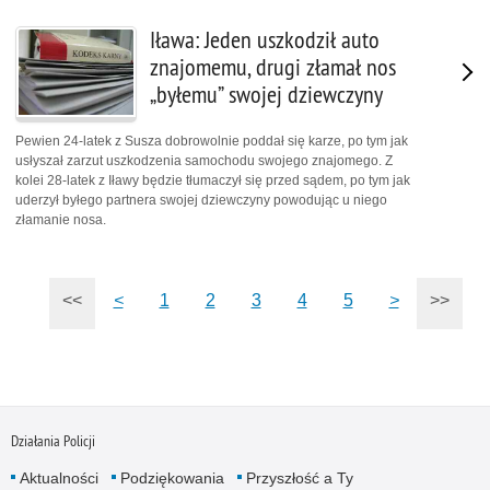
Iława: Jeden uszkodził auto
znajomemu, drugi złamał nos
„byłemu” swojej dziewczyny
Pewien 24-latek z Susza dobrowolnie poddał się karze, po tym jak
usłyszał zarzut uszkodzenia samochodu swojego znajomego. Z
kolei 28-latek z Iławy będzie tłumaczył się przed sądem, po tym jak
uderzył byłego partnera swojej dziewczyny powodując u niego
złamanie nosa.
<<
<
1
2
3
4
5
>
>>
Działania Policji
Aktualności
Podziękowania
Przyszłość a Ty