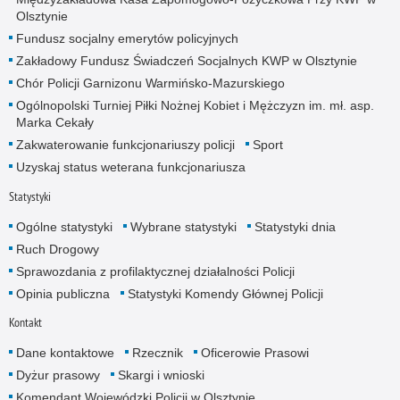
Olsztynie
Fundusz socjalny emerytów policyjnych
Zakładowy Fundusz Świadczeń Socjalnych KWP w Olsztynie
Chór Policji Garnizonu Warmińsko-Mazurskiego
Ogólnopolski Turniej Piłki Nożnej Kobiet i Mężczyzn im. mł. asp.
Marka Cekały
Zakwaterowanie funkcjonariuszy policji
Sport
Uzyskaj status weterana funkcjonariusza
Statystyki
Ogólne statystyki
Wybrane statystyki
Statystyki dnia
Ruch Drogowy
Sprawozdania z profilaktycznej działalności Policji
Opinia publiczna
Statystyki Komendy Głównej Policji
Kontakt
Dane kontaktowe
Rzecznik
Oficerowie Prasowi
Dyżur prasowy
Skargi i wnioski
Komendant Wojewódzki Policji w Olsztynie