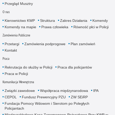
Przegląd Musztry
O nas
Kierownictwo KWP
Struktura
Zakres Działania
Komendy
Komendy na mapie
Prawa człowieka
Równość płci w Policji
Zamówienia Publiczne
Przetargi
Zamówienia podprogowe
Plan zamówień
Kontakt
Praca
Rekrutacja do służby w Policji
Praca dla policjantów
Praca w Policji
Komunikacja Wewnętrzna
Związki zawodowe
Współpraca międzynarodowa
IPA
CEPOL
Fundusz Prewencyjny PZU
ZW SEiRP
Fundacja Pomocy Wdowom i Sierotom po Poległych
Policjantach
Międzyzakładowa Kasa Zapomogowo-Pożyczkowa Przy KWP w