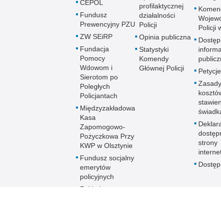
CEPOL
profilaktycznej
Komen
Fundusz
działalności
Wojewó
Prewencyjny PZU
Policji
Policji
ZW SEiRP
Opinia publiczna
Dostęp
Fundacja
Statystyki
informa
Pomocy
Komendy
publicz
Wdowom i
Głównej Policji
Petycje
Sierotom po
Zasady
Poległych
kosztó
Policjantach
stawie
Międzyzakładowa
świadk
Kasa
Deklar
Zapomogowo-
dostęp
Pożyczkowa Przy
strony
KWP w Olsztynie
interne
Fundusz socjalny
Dostę
emerytów
policyjnych
Zakładowy
Fundusz
Świadczeń
Socjalnych KWP