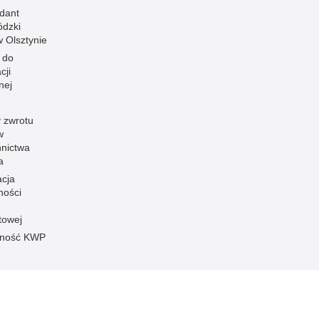
dant
dzki
 w Olsztynie
 do
cji
nej
 zwrotu
w
nnictwa
a
acja
ności
towej
pność KWP