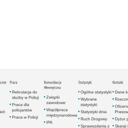
iczne
Praca
Komunikacja
Statystyki
Kontakt
Wewnętrzna
Rekrutacja do
Ogólne statystyki
Dane k
Związki
służby w Policji
Wybrane
Rzeczn
zawodowe
e
Praca dla
statystyki
Oficer
Współpraca
policjantów
ień
Statystyki dnia
Prasow
międzynarodowa
Praca w Policji
Ruch Drogowy
Dyżur 
IPA
Sprawozdania z
Skargi 