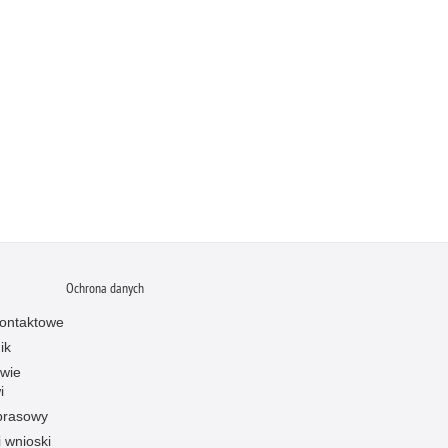
Ochrona danych
ontaktowe
ik
owie
i
prasowy
i wnioski