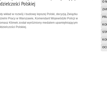
O 
dzielczości Polskiej
ZA
ty wkład w rozwój i budowę lepszej Polski, decyzją Związku
PR
dzielni Pracy w Warszawie, Komendant Wojewódzki Policji w
 Tomasz Klimek został wyróżniony medalem upamiętniającym
KO
dzielczości Polskiej.
ST
KO
OC