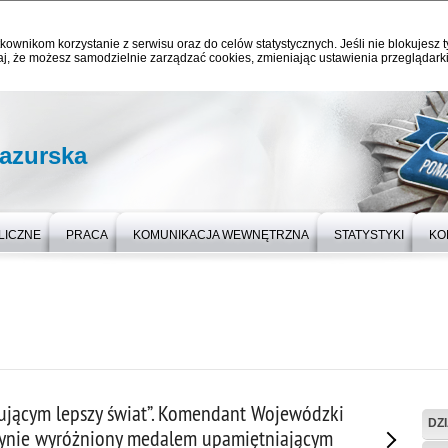
kownikom korzystanie z serwisu oraz do celów statystycznych. Jeśli nie blokujesz t
j, że możesz samodzielnie zarządzać cookies, zmieniając ustawienia przeglądarki
azurska
LICZNE
PRACA
KOMUNIKACJA WEWNĘTRZNA
STATYSTYKI
KO
jącym lepszy świat”. Komendant Wojewódzki
DZ
ztynie wyróżniony medalem upamiętniającym