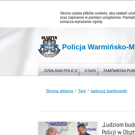
Strona używa plików cookies, aby ułatwić użyt
oraz zapisanie w pamięci urządzenia. Pamięta
oznacza wyrażenie zgody.
Policja Warmińsko-M
DZIAŁANIA POLICJI
O NAS
ZAMÓWIENIA PUB
Strona główna
Tagi
tadeusz bartkowski
„Ludziom budu
Policji w Ols