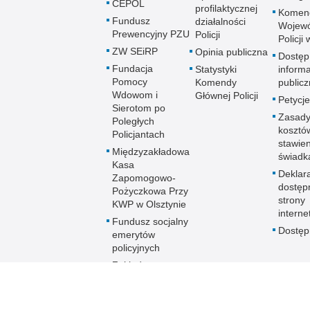
CEPOL
profilaktycznej
Komen
Fundusz
działalności
Wojewó
Prewencyjny PZU
Policji
Policji
ZW SEiRP
Opinia publiczna
Dostęp
Fundacja
Statystyki
informa
Pomocy
Komendy
publicz
Wdowom i
Głównej Policji
Petycje
Sierotom po
Zasady
Poległych
kosztó
Policjantach
stawie
Międzyzakładowa
świadk
Kasa
Deklar
Zapomogowo-
dostęp
Pożyczkowa Przy
strony
KWP w Olsztynie
interne
Fundusz socjalny
Dostę
emerytów
policyjnych
Zakładowy
Fundusz
Świadczeń
Socjalnych KWP