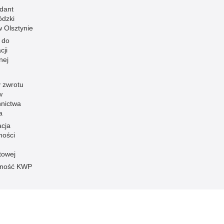
dant
dzki
 w Olsztynie
 do
cji
nej
 zwrotu
w
nnictwa
a
acja
ności
towej
pność KWP