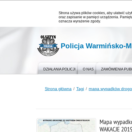
Strona używa plików cookies, aby ułatwić użyt
oraz zapisanie w pamięci urządzenia. Pamięta
oznacza wyrażenie zgody.
Policja Warmińsko-M
DZIAŁANIA POLICJI
O NAS
ZAMÓWIENIA PUB
Strona główna
Tagi
mapa wypadków drog
Mapa wypadkó
WAKACJE 201