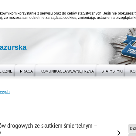
kownikom korzystanie z serwisu oraz do celów statystycznych. Jeśli nie blokujesz t
j, że możesz samodzielnie zarządzać cookies, zmieniając ustawienia przeglądarki
azurska
LICZNE
PRACA
KOMUNIKACJA WEWNĘTRZNA
STATYSTYKI
KO
owych
w drogowych ze skutkiem śmiertelnym –
DZ
9