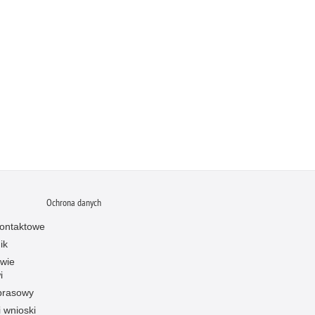
Ochrona danych
ontaktowe
ik
owie
i
prasowy
i wnioski