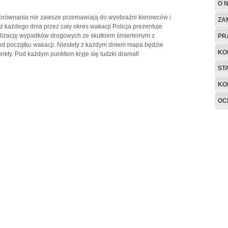
O 
 porównania nie zawsze przemawiają do wyobraźni kierowców i
ZA
ż każdego dnia przez cały okres wakacji Policja prezentuje
kalizację wypadków drogowych ze skutkiem śmiertelnym z
PR
 od początku wakacji. Niestety z każdym dniem mapa będzie
KO
nkty. Pod każdym punktem kryje się ludzki dramat!
ST
KO
OC