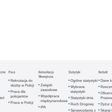
iczne
Praca
Komunikacja
Statystyki
Kontakt
Wewnętrzna
Rekrutacja do
Ogólne statystyki
Dane k
Związki
służby w Policji
Wybrane
Rzeczn
zawodowe
e
Praca dla
statystyki
Oficer
Współpraca
policjantów
ień
Statystyki dnia
Prasow
międzynarodowa
Praca w Policji
Ruch Drogowy
Dyżur 
IPA
Sprawozdania z
Skargi 