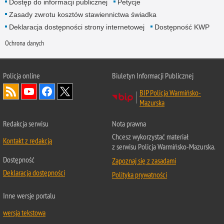
Dostęp do informacji publicznej
Petycje
Zasady zwrotu kosztów stawiennictwa świadka
Deklaracja dostępności strony internetowej
Dostępność KWP
Ochrona danych
Policja online
Biuletyn Informacji Publicznej
BIP Policja Warmińsko-
Mazurska
Redakcja serwisu
Nota prawna
Chcesz wykorzystać materiał
Kontakt z redakcją
z serwisu Policja Warmińsko-Mazurska.
Dostępność
Zapoznaj się z zasadami
Deklaracja dostępności
Polityka prywatności
Inne wersje portalu
wersja tekstowa