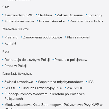
O nas
Kierownictwo KWP
Struktura
Zakres Działania
Komendy
Komendy na mapie
Prawa człowieka
Równość płci w Policji
Zamówienia Publiczne
Przetargi
Zamówienia podprogowe
Plan zamówień
Kontakt
Praca
Rekrutacja do służby w Policji
Praca dla policjantów
Praca w Policji
Komunikacja Wewnętrzna
Związki zawodowe
Współpraca międzynarodowa
IPA
CEPOL
Fundusz Prewencyjny PZU
ZW SEiRP
Fundacja Pomocy Wdowom i Sierotom po Poległych
Policjantach
Międzyzakładowa Kasa Zapomogowo-Pożyczkowa Przy KWP w