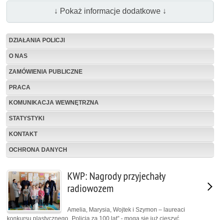
↓ Pokaż informacje dodatkowe ↓
DZIAŁANIA POLICJI
O NAS
ZAMÓWIENIA PUBLICZNE
PRACA
KOMUNIKACJA WEWNĘTRZNA
STATYSTYKI
KONTAKT
OCHRONA DANYCH
KWP: Nagrody przyjechały
radiowozem
Amelia, Marysia, Wojtek i Szymon – laureaci
konkursu plastycznego „Policja za 100 lat” - mogą się już cieszyć