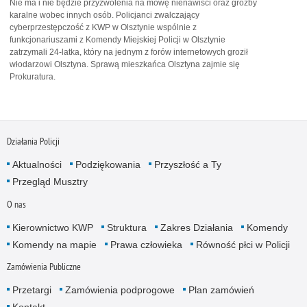
Nie ma i nie będzie przyzwolenia na mowę nienawiści oraz groźby
karalne wobec innych osób. Policjanci zwalczający
cyberprzestępczość z KWP w Olsztynie wspólnie z
funkcjonariuszami z Komendy Miejskiej Policji w Olsztynie
zatrzymali 24-latka, który na jednym z forów internetowych groził
włodarzowi Olsztyna. Sprawą mieszkańca Olsztyna zajmie się
Prokuratura.
Działania Policji
Aktualności
Podziękowania
Przyszłość a Ty
Przegląd Musztry
O nas
Kierownictwo KWP
Struktura
Zakres Działania
Komendy
Komendy na mapie
Prawa człowieka
Równość płci w Policji
Zamówienia Publiczne
Przetargi
Zamówienia podprogowe
Plan zamówień
Kontakt