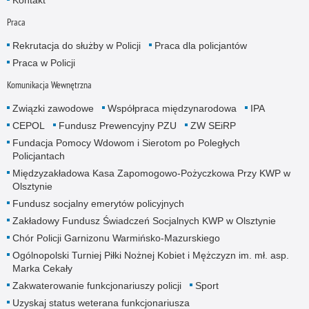
Praca
Rekrutacja do służby w Policji
Praca dla policjantów
Praca w Policji
Komunikacja Wewnętrzna
Związki zawodowe
Współpraca międzynarodowa
IPA
CEPOL
Fundusz Prewencyjny PZU
ZW SEiRP
Fundacja Pomocy Wdowom i Sierotom po Poległych
Policjantach
Międzyzakładowa Kasa Zapomogowo-Pożyczkowa Przy KWP w
Olsztynie
Fundusz socjalny emerytów policyjnych
Zakładowy Fundusz Świadczeń Socjalnych KWP w Olsztynie
Chór Policji Garnizonu Warmińsko-Mazurskiego
Ogólnopolski Turniej Piłki Nożnej Kobiet i Mężczyzn im. mł. asp.
Marka Cekały
Zakwaterowanie funkcjonariuszy policji
Sport
Uzyskaj status weterana funkcjonariusza