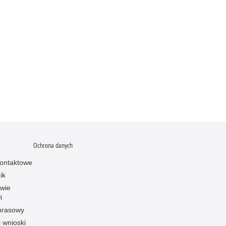
Ochrona danych
ontaktowe
ik
owie
i
prasowy
i wnioski