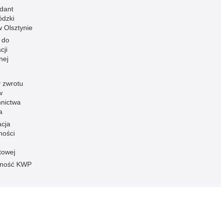
dant
dzki
 w Olsztynie
 do
cji
nej
 zwrotu
w
nnictwa
a
acja
ności
towej
pność KWP