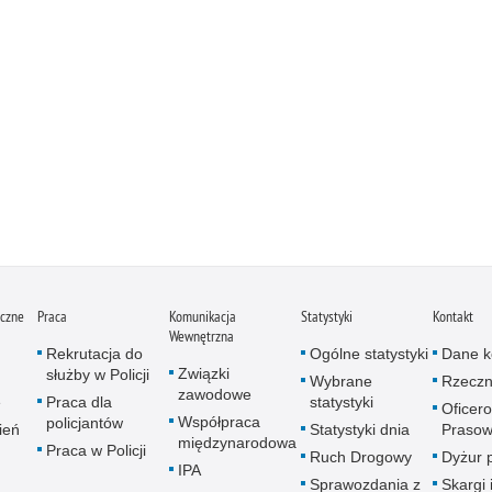
iczne
Praca
Komunikacja
Statystyki
Kontakt
Wewnętrzna
Rekrutacja do
Ogólne statystyki
Dane k
Związki
służby w Policji
Wybrane
Rzeczn
zawodowe
e
Praca dla
statystyki
Oficer
Współpraca
policjantów
ień
Statystyki dnia
Prasow
międzynarodowa
Praca w Policji
Ruch Drogowy
Dyżur 
IPA
Sprawozdania z
Skargi 