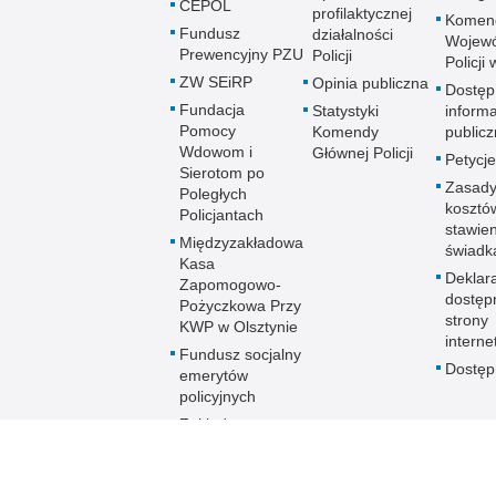
CEPOL
profilaktycznej
Komen
Fundusz
działalności
Wojewó
Prewencyjny PZU
Policji
Policji
ZW SEiRP
Opinia publiczna
Dostęp
Fundacja
Statystyki
informa
Pomocy
Komendy
publicz
Wdowom i
Głównej Policji
Petycje
Sierotom po
Zasady
Poległych
kosztó
Policjantach
stawie
Międzyzakładowa
świadk
Kasa
Deklar
Zapomogowo-
dostęp
Pożyczkowa Przy
strony
KWP w Olsztynie
interne
Fundusz socjalny
Dostę
emerytów
policyjnych
Zakładowy
Fundusz
Świadczeń
Socjalnych KWP