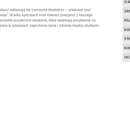
O 
i Mazur odbywają się ćwiczenia dowódczo – sztabowe pod
ZA
da”. W kilku epizodach brali również policjanci z naszego
niezwykle pożyteczne działania, które wpływają pozytywnie na
PR
acy w sytuacjach zagrożenia życia i zdrowia między służbami
KO
ST
KO
OC