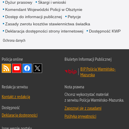
Dyżur prasowy
Skargi i wnioski
Komendant Wojewódzki Policji w Olsztynie
Dostęp do informacji publicznej
Petycje
Zasady zwrotu kosztów stawiennictwa świadka
Deklaracja dostępności strony internetowej
Dostępność KWP
Ochrona danych
Policja online
Biuletyn Informacji Publicznej
BIP Policja Warmińsko-
Mazurska
Redakcja serwisu
Nota prawna
Chcesz wykorzystać materiał
Kontakt z redakcją
z serwisu Policja Warmińsko-Mazurska.
Dostępność
Zapoznaj się z zasadami
Deklaracja dostępności
Polityka prywatności
Inne wersje portalu