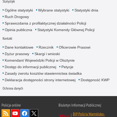
Statystyki
Ogólne statystyki
Wybrane statystyki
Statystyki dnia
Ruch Drogowy
Sprawozdania z profilaktycznej działalności Policji
Opinia publiczna
Statystyki Komendy Głównej Policji
Kontakt
Dane kontaktowe
Rzecznik
Oficerowie Prasowi
Dyżur prasowy
Skargi i wnioski
Komendant Wojewódzki Policji w Olsztynie
Dostęp do informacji publicznej
Petycje
Zasady zwrotu kosztów stawiennictwa świadka
Deklaracja dostępności strony internetowej
Dostępność KWP
Ochrona danych
Policja online
Biuletyn Informacji Publicznej
BIP Policja Warmińsko-