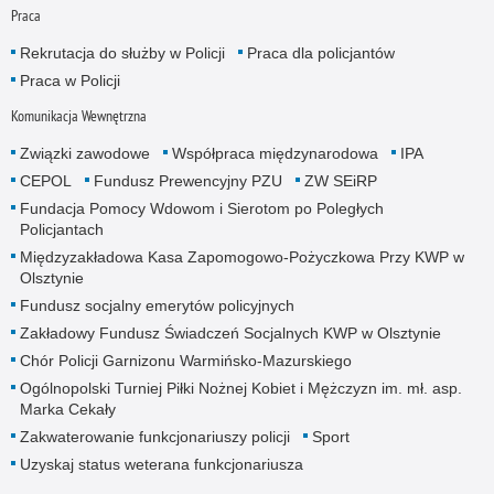
Praca
Rekrutacja do służby w Policji
Praca dla policjantów
Praca w Policji
Komunikacja Wewnętrzna
Związki zawodowe
Współpraca międzynarodowa
IPA
CEPOL
Fundusz Prewencyjny PZU
ZW SEiRP
Fundacja Pomocy Wdowom i Sierotom po Poległych
Policjantach
Międzyzakładowa Kasa Zapomogowo-Pożyczkowa Przy KWP w
Olsztynie
Fundusz socjalny emerytów policyjnych
Zakładowy Fundusz Świadczeń Socjalnych KWP w Olsztynie
Chór Policji Garnizonu Warmińsko-Mazurskiego
Ogólnopolski Turniej Piłki Nożnej Kobiet i Mężczyzn im. mł. asp.
Marka Cekały
Zakwaterowanie funkcjonariuszy policji
Sport
Uzyskaj status weterana funkcjonariusza