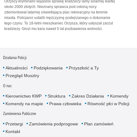
Orzyscy kryminalni wyjaśnili sprawę kradzieży lamy solarnej wartej
około 2000 złotych. Nieznany sprawca pod osłoną nocy
zdemontował latarnię oświetlająca plac rekreacyjny na terenie
miasta. Policjanci ustalili mężczyznę podejrzanego o dokonanie
tego czynu. To 18-letni mieszkaniec Orzysza, który usłyszał zarzut
kradzieży. Grozi mu kara nawet 5 lat pozbawienia wolności.
Działania Policji
Aktualności
Podziękowania
Przyszłość a Ty
Przegląd Musztry
O nas
Kierownictwo KWP
Struktura
Zakres Działania
Komendy
Komendy na mapie
Prawa człowieka
Równość płci w Policji
Zamówienia Publiczne
Przetargi
Zamówienia podprogowe
Plan zamówień
Kontakt