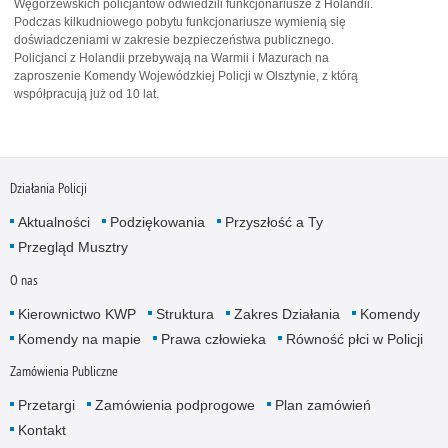
Węgorzewskich policjantów odwiedzili funkcjonariusze z Holandii.
Podczas kilkudniowego pobytu funkcjonariusze wymienią się
doświadczeniami w zakresie bezpieczeństwa publicznego.
Policjanci z Holandii przebywają na Warmii i Mazurach na
zaproszenie Komendy Wojewódzkiej Policji w Olsztynie, z którą
współpracują już od 10 lat.
Działania Policji
Aktualności
Podziękowania
Przyszłość a Ty
Przegląd Musztry
O nas
Kierownictwo KWP
Struktura
Zakres Działania
Komendy
Komendy na mapie
Prawa człowieka
Równość płci w Policji
Zamówienia Publiczne
Przetargi
Zamówienia podprogowe
Plan zamówień
Kontakt