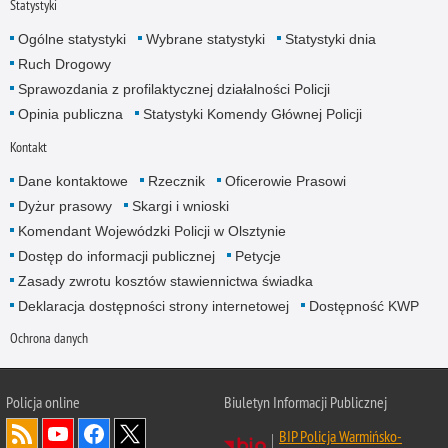
Statystyki
Ogólne statystyki
Wybrane statystyki
Statystyki dnia
Ruch Drogowy
Sprawozdania z profilaktycznej działalności Policji
Opinia publiczna
Statystyki Komendy Głównej Policji
Kontakt
Dane kontaktowe
Rzecznik
Oficerowie Prasowi
Dyżur prasowy
Skargi i wnioski
Komendant Wojewódzki Policji w Olsztynie
Dostęp do informacji publicznej
Petycje
Zasady zwrotu kosztów stawiennictwa świadka
Deklaracja dostępności strony internetowej
Dostępność KWP
Ochrona danych
Policja online
Biuletyn Informacji Publicznej
BIP Policja Warmińsko-