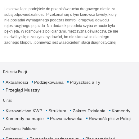
Lekceważące podejście do przepisów ruchu drogowego niesie za
sobą odpowiedzialność. Przekonał się o tym kierowca lawety, który
nie posiadał wymaganego podczas kontroli drogowej dowodu
rejestracyjnego pojazdu. Na dodatek przednia szyba w aucie była
pęknięta. W rozmowie z policjantami, mężczyzna oświadczył, że nie
martwiłby się o zatrzymany dowód, bo nie stanowi to dla niego
żadnego kłopotu, ponieważ jest właścicielem stacji diagnostycznej.
Działania Policji
Aktualności
Podziękowania
Przyszłość a Ty
Przegląd Musztry
O nas
Kierownictwo KWP
Struktura
Zakres Działania
Komendy
Komendy na mapie
Prawa człowieka
Równość płci w Policji
Zamówienia Publiczne
Przetargi
Zamówienia podprogowe
Plan zamówień