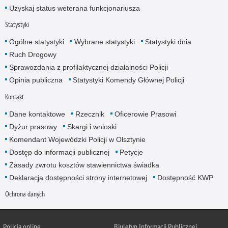
Uzyskaj status weterana funkcjonariusza
Statystyki
Ogólne statystyki
Wybrane statystyki
Statystyki dnia
Ruch Drogowy
Sprawozdania z profilaktycznej działalności Policji
Opinia publiczna
Statystyki Komendy Głównej Policji
Kontakt
Dane kontaktowe
Rzecznik
Oficerowie Prasowi
Dyżur prasowy
Skargi i wnioski
Komendant Wojewódzki Policji w Olsztynie
Dostęp do informacji publicznej
Petycje
Zasady zwrotu kosztów stawiennictwa świadka
Deklaracja dostępności strony internetowej
Dostępność KWP
Ochrona danych
Policja online
Biuletyn Informacji Publicznej