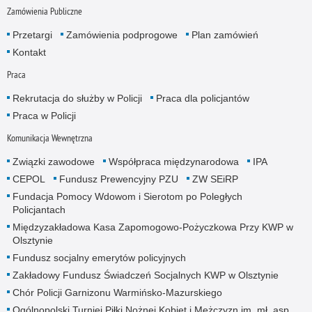
Zamówienia Publiczne
Przetargi
Zamówienia podprogowe
Plan zamówień
Kontakt
Praca
Rekrutacja do służby w Policji
Praca dla policjantów
Praca w Policji
Komunikacja Wewnętrzna
Związki zawodowe
Współpraca międzynarodowa
IPA
CEPOL
Fundusz Prewencyjny PZU
ZW SEiRP
Fundacja Pomocy Wdowom i Sierotom po Poległych
Policjantach
Międzyzakładowa Kasa Zapomogowo-Pożyczkowa Przy KWP w
Olsztynie
Fundusz socjalny emerytów policyjnych
Zakładowy Fundusz Świadczeń Socjalnych KWP w Olsztynie
Chór Policji Garnizonu Warmińsko-Mazurskiego
Ogólnopolski Turniej Piłki Nożnej Kobiet i Mężczyzn im. mł. asp.