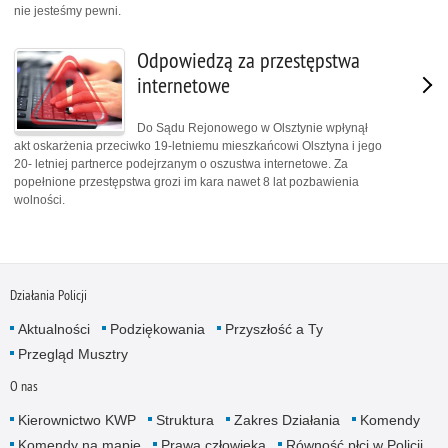
nie jesteśmy pewni.
Odpowiedzą za przestępstwa
internetowe
Do Sądu Rejonowego w Olsztynie wpłynął
akt oskarżenia przeciwko 19-letniemu mieszkańcowi Olsztyna i jego
20- letniej partnerce podejrzanym o oszustwa internetowe. Za
popełnione przestępstwa grozi im kara nawet 8 lat pozbawienia
wolności.
Działania Policji
Aktualności
Podziękowania
Przyszłość a Ty
Przegląd Musztry
O nas
Kierownictwo KWP
Struktura
Zakres Działania
Komendy
Komendy na mapie
Prawa człowieka
Równość płci w Policji