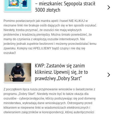
– mieszkaniec Sępopola stracił
3000 złotych
Pomimo powtarzanych jak mantra apeli i haseł NIE KLIKAJ w
nieznane linki nie brakuje osób dających się w ten sposób oszukać.
Niestety, trzeba przyznać, że oszuści nie mają większych
problemów z kradzieżą pieniędzy. Można śmiało powiedzieć, że
mamy do czynienia z eksplozją oszustw internetowych. Nie
jesteśmy jednak zupełnie bezbronni i możemy przeciwdziałać temu
zjawisku. Kolejny raz APELUJEMY bądź czujny i nie daj się
oszukać!
KWP: Zastanów się zanim
klikniesz. Upewnij się, że to
prawdziwy „Dobry Start”
Z początkiem lipca rusza przyjmowanie wniosków o świadczenie z
programu „Dobry Start”. Niestety może być to także okazja dla
oszustów - cyberprzestępców, którzy podszywając się pod domenę
ministerstwa, wykradają dane wnioskujących. Ostrzegamy przed
klikaniem w niepewne linki w wiadomościach elektronicznych i
otwieraniem załączników w korespondencji, której autentyczności