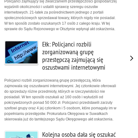
Policjanci zajmujący się zwalczaniem przestępczości gospodarczej
wyjaśnili okoliczności i ustalili sprawcę szeregu oszustw
internetowych. 21-latek za pośrednictwem jednego z portali
społecznościowych sprzedawał towary, których nigdy nie posiadał.
W ten sposób zostało oszukanych 17 osób z całego kraju. W tej
sprawie do Sądu Rejonowego w Olsztynie wpłynął akt oskarżenia.
Ełk: Policjanci rozbili
zorganizowaną grupę
przestępczą zajmującą się
oszustwami internetowymi
Policjanci rozbili zorganizowaną grupę przestępczą, która
zajmowała się oszustwami internetowymi. Jej członkowie oferowali
do sprzedaży różne przedmioty, których w rzeczywistości nie
posiadali. W ten sposób oszukali aż 160 osób i wyłudzili od
pokrzywdzonych ponad 50 000 zł. Policjanci przedstawili zarzuty
szefowi grupy oraz 4 jej członkom i 5 osobom, które pomagały im w
popełnianiu przestępstw. Prokuratura Okręgowa w Suwałkach
skierowała już do tamtejszego Sądu Okręgowego akt oskarżenia.
Kolejna osoba dała się oszukać