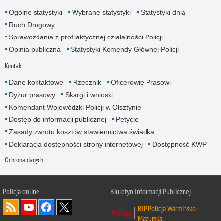
Ogólne statystyki
Wybrane statystyki
Statystyki dnia
Ruch Drogowy
Sprawozdania z profilaktycznej działalności Policji
Opinia publiczna
Statystyki Komendy Głównej Policji
Kontakt
Dane kontaktowe
Rzecznik
Oficerowie Prasowi
Dyżur prasowy
Skargi i wnioski
Komendant Wojewódzki Policji w Olsztynie
Dostęp do informacji publicznej
Petycje
Zasady zwrotu kosztów stawiennictwa świadka
Deklaracja dostępności strony internetowej
Dostępność KWP
Ochrona danych
Policja online
Biuletyn Informacji Publicznej
BIP Policja Warmińsko-
Mazurska