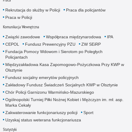
Rekrutacja do służby w Policji
Praca dla policjantów
Praca w Policji
Komunikacja Wewnętrzna
Związki zawodowe
Współpraca międzynarodowa
IPA
CEPOL
Fundusz Prewencyjny PZU
ZW SEiRP
Fundacja Pomocy Wdowom i Sierotom po Poległych
Policjantach
Międzyzakładowa Kasa Zapomogowo-Pożyczkowa Przy KWP w
Olsztynie
Fundusz socjalny emerytów policyjnych
Zakładowy Fundusz Świadczeń Socjalnych KWP w Olsztynie
Chór Policji Garnizonu Warmińsko-Mazurskiego
Ogólnopolski Turniej Piłki Nożnej Kobiet i Mężczyzn im. mł. asp.
Marka Cekały
Zakwaterowanie funkcjonariuszy policji
Sport
Uzyskaj status weterana funkcjonariusza
Statystyki