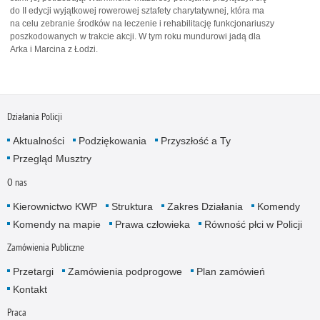
do II edycji wyjątkowej rowerowej sztafety charytatywnej, która ma
na celu zebranie środków na leczenie i rehabilitację funkcjonariuszy
poszkodowanych w trakcie akcji. W tym roku mundurowi jadą dla
Arka i Marcina z Łodzi.
Działania Policji
Aktualności
Podziękowania
Przyszłość a Ty
Przegląd Musztry
O nas
Kierownictwo KWP
Struktura
Zakres Działania
Komendy
Komendy na mapie
Prawa człowieka
Równość płci w Policji
Zamówienia Publiczne
Przetargi
Zamówienia podprogowe
Plan zamówień
Kontakt
Praca