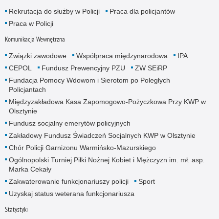
Rekrutacja do służby w Policji
Praca dla policjantów
Praca w Policji
Komunikacja Wewnętrzna
Związki zawodowe
Współpraca międzynarodowa
IPA
CEPOL
Fundusz Prewencyjny PZU
ZW SEiRP
Fundacja Pomocy Wdowom i Sierotom po Poległych
Policjantach
Międzyzakładowa Kasa Zapomogowo-Pożyczkowa Przy KWP w
Olsztynie
Fundusz socjalny emerytów policyjnych
Zakładowy Fundusz Świadczeń Socjalnych KWP w Olsztynie
Chór Policji Garnizonu Warmińsko-Mazurskiego
Ogólnopolski Turniej Piłki Nożnej Kobiet i Mężczyzn im. mł. asp.
Marka Cekały
Zakwaterowanie funkcjonariuszy policji
Sport
Uzyskaj status weterana funkcjonariusza
Statystyki