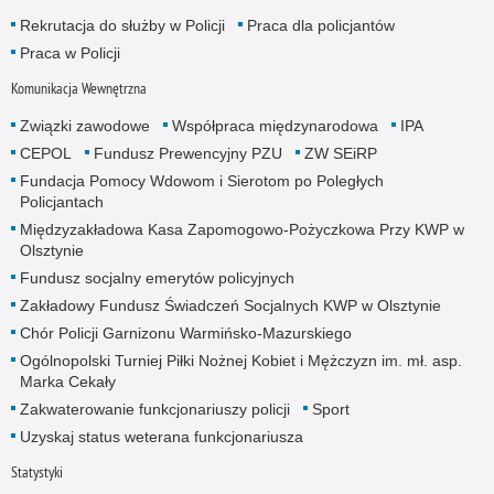
Rekrutacja do służby w Policji
Praca dla policjantów
Praca w Policji
Komunikacja Wewnętrzna
Związki zawodowe
Współpraca międzynarodowa
IPA
CEPOL
Fundusz Prewencyjny PZU
ZW SEiRP
Fundacja Pomocy Wdowom i Sierotom po Poległych
Policjantach
Międzyzakładowa Kasa Zapomogowo-Pożyczkowa Przy KWP w
Olsztynie
Fundusz socjalny emerytów policyjnych
Zakładowy Fundusz Świadczeń Socjalnych KWP w Olsztynie
Chór Policji Garnizonu Warmińsko-Mazurskiego
Ogólnopolski Turniej Piłki Nożnej Kobiet i Mężczyzn im. mł. asp.
Marka Cekały
Zakwaterowanie funkcjonariuszy policji
Sport
Uzyskaj status weterana funkcjonariusza
Statystyki