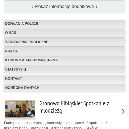
↓ Pokaż informacje dodatkowe ↓
DZIAŁANIA POLICJI
O NAS
ZAMÓWIENIA PUBLICZNE
PRACA
KOMUNIKACJA WEWNĘTRZNA
STATYSTYKI
KONTAKT
OCHRONA DANYCH
Gronowo Elbląskie: Spotkanie z
młodzieżą
Funkcjonariusz z elbląskiej komendy przeprowadzili 3 spotkania z
uczniami klas VII oraz klas II i III gimnazjum Zespołu Szkół w