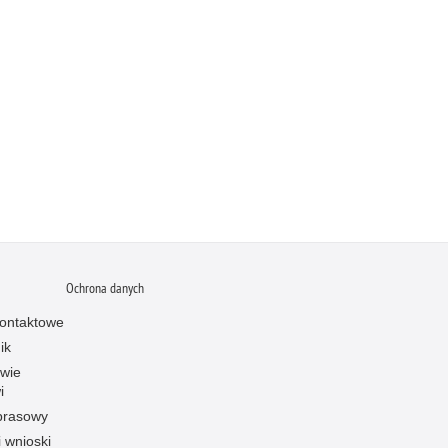
Ochrona danych
ontaktowe
ik
owie
i
prasowy
i wnioski