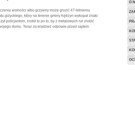
O 
iczenia wolności albo grzywny może grozić 47-letniemu
ZA
u giżyckiego, który na terenie gminy Kętrzyn wykopał znaki
ył policjantom, zrobił to po to, by z metalowych rur zrobić
PR
wojego domu. Teraz za kradzież odpowie przed sądem.
KO
ST
KO
OC