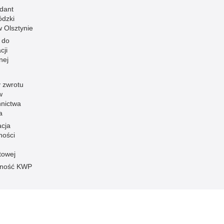
dant
dzki
 w Olsztynie
 do
cji
nej
 zwrotu
w
nnictwa
a
acja
ności
towej
pność KWP