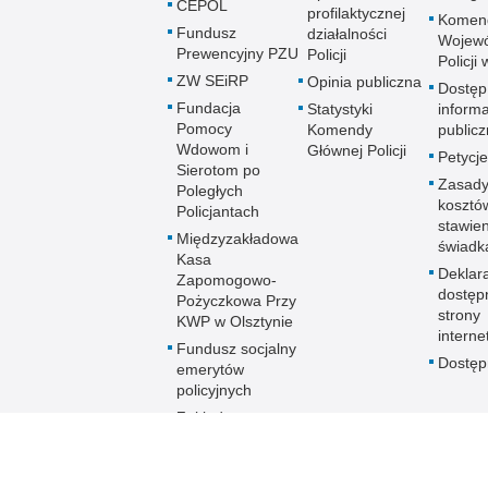
CEPOL
profilaktycznej
Komen
Fundusz
działalności
Wojewó
Prewencyjny PZU
Policji
Policji
ZW SEiRP
Opinia publiczna
Dostęp
Fundacja
Statystyki
informa
Pomocy
Komendy
publicz
Wdowom i
Głównej Policji
Petycje
Sierotom po
Zasady
Poległych
kosztó
Policjantach
stawie
Międzyzakładowa
świadk
Kasa
Deklar
Zapomogowo-
dostęp
Pożyczkowa Przy
strony
KWP w Olsztynie
interne
Fundusz socjalny
Dostę
emerytów
policyjnych
Zakładowy
Fundusz
Świadczeń
Socjalnych KWP