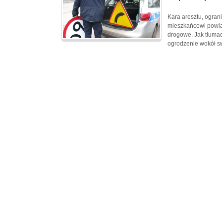
Kara aresztu, ogran
mieszkańcowi powiat
drogowe. Jak tłumacz
ogrodzenie wokół s