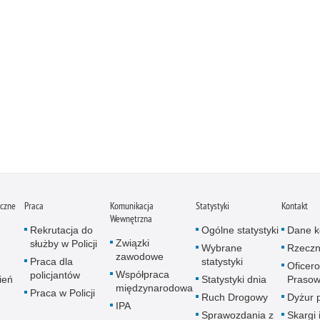
iczne
Praca
Komunikacja
Statystyki
Kontakt
Wewnętrzna
Rekrutacja do
Ogólne statystyki
Dane k
Związki
służby w Policji
Wybrane
Rzeczn
zawodowe
e
Praca dla
statystyki
Oficer
Współpraca
policjantów
ień
Statystyki dnia
Prasow
międzynarodowa
Praca w Policji
Ruch Drogowy
Dyżur 
IPA
Sprawozdania z
Skargi 