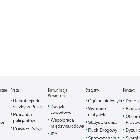
iczne
Praca
Komunikacja
Statystyki
Kontakt
Wewnętrzna
Rekrutacja do
Ogólne statystyki
Dane k
Związki
służby w Policji
Wybrane
Rzeczn
zawodowe
e
Praca dla
statystyki
Oficer
Współpraca
policjantów
ień
Statystyki dnia
Prasow
międzynarodowa
Praca w Policji
Ruch Drogowy
Dyżur 
IPA
Sprawozdania z
Skargi 