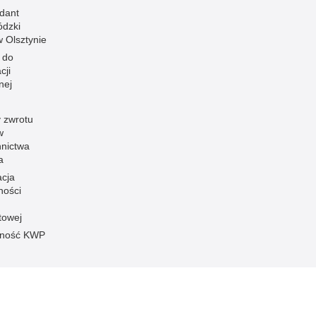
dant
dzki
 w Olsztynie
 do
cji
nej
 zwrotu
w
nnictwa
a
acja
ności
towej
pność KWP