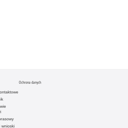
Ochrona danych
ontaktowe
ik
owie
i
prasowy
i wnioski