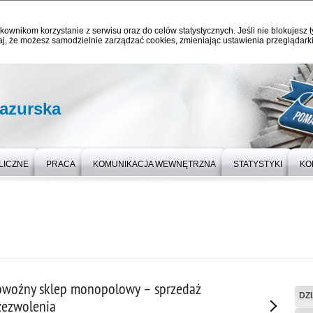
kownikom korzystanie z serwisu oraz do celów statystycznych. Jeśli nie blokujesz t
j, że możesz samodzielnie zarządzać cookies, zmieniając ustawienia przeglądarki
azurska
LICZNE
PRACA
KOMUNIKACJA WEWNĘTRZNA
STATYSTYKI
KO
bwoźny sklep monopolowy – sprzedaż
DZ
zezwolenia