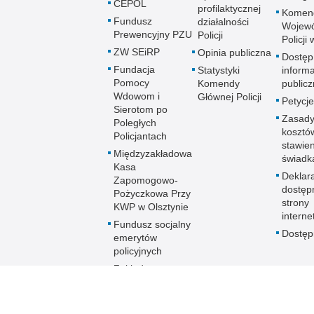
CEPOL
profilaktycznej
Komen
Fundusz
działalności
Wojewó
Prewencyjny PZU
Policji
Policji
ZW SEiRP
Opinia publiczna
Dostęp
Fundacja
Statystyki
informa
Pomocy
Komendy
publicz
Wdowom i
Głównej Policji
Petycje
Sierotom po
Zasady
Poległych
kosztó
Policjantach
stawie
Międzyzakładowa
świadk
Kasa
Deklar
Zapomogowo-
dostęp
Pożyczkowa Przy
strony
KWP w Olsztynie
interne
Fundusz socjalny
Dostę
emerytów
policyjnych
Zakładowy
Fundusz
Świadczeń
Socjalnych KWP