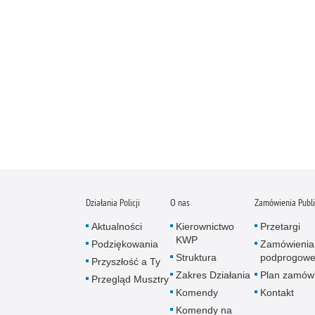
Działania Policji
O nas
Zamówienia Publ
Aktualności
Kierownictwo
Przetargi
KWP
Podziękowania
Zamówienia
Struktura
podprogow
Przyszłość a Ty
Zakres Działania
Plan zamów
Przegląd Musztry
Komendy
Kontakt
Komendy na