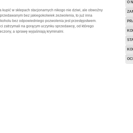
O 
a kupić w sklepach stacjonarnych nikogo nie dziwi, ale obwoźny
ZA
sprzedawanym bez jakiegokolwiek zezwolenia, to już inna
lkoholu bez odpowiedniego pozwolenia jest przestępstwem.
PR
nci zatrzymali na gorącym uczynku sprzedawcę, od którego
KO
eczony, a sprawę wyjaśniają kryminalni.
ST
KO
OC