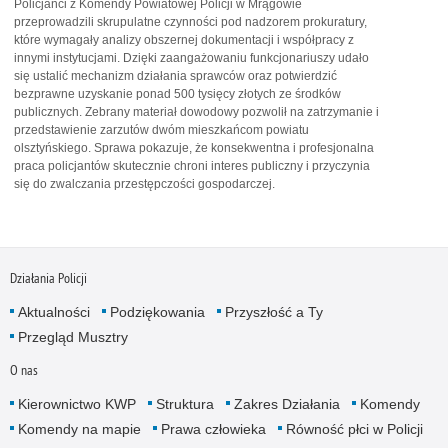
Policjanci z Komendy Powiatowej Policji w Mrągowie
przeprowadzili skrupulatne czynności pod nadzorem prokuratury,
które wymagały analizy obszernej dokumentacji i współpracy z
innymi instytucjami. Dzięki zaangażowaniu funkcjonariuszy udało
się ustalić mechanizm działania sprawców oraz potwierdzić
bezprawne uzyskanie ponad 500 tysięcy złotych ze środków
publicznych. Zebrany materiał dowodowy pozwolił na zatrzymanie i
przedstawienie zarzutów dwóm mieszkańcom powiatu
olsztyńskiego. Sprawa pokazuje, że konsekwentna i profesjonalna
praca policjantów skutecznie chroni interes publiczny i przyczynia
się do zwalczania przestępczości gospodarczej.
Działania Policji
Aktualności
Podziękowania
Przyszłość a Ty
Przegląd Musztry
O nas
Kierownictwo KWP
Struktura
Zakres Działania
Komendy
Komendy na mapie
Prawa człowieka
Równość płci w Policji