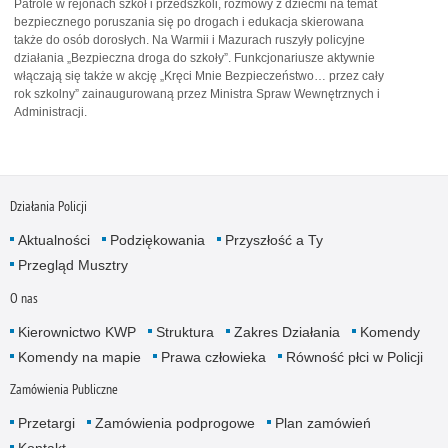
Patrole w rejonach szkół i przedszkoli, rozmowy z dziećmi na temat
bezpiecznego poruszania się po drogach i edukacja skierowana
także do osób dorosłych. Na Warmii i Mazurach ruszyły policyjne
działania „Bezpieczna droga do szkoły”. Funkcjonariusze aktywnie
włączają się także w akcję „Kręci Mnie Bezpieczeństwo… przez cały
rok szkolny” zainaugurowaną przez Ministra Spraw Wewnętrznych i
Administracji.
Działania Policji
Aktualności
Podziękowania
Przyszłość a Ty
Przegląd Musztry
O nas
Kierownictwo KWP
Struktura
Zakres Działania
Komendy
Komendy na mapie
Prawa człowieka
Równość płci w Policji
Zamówienia Publiczne
Przetargi
Zamówienia podprogowe
Plan zamówień
Kontakt