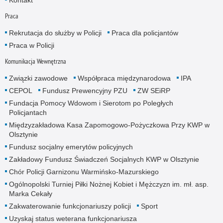
Praca
Rekrutacja do służby w Policji
Praca dla policjantów
Praca w Policji
Komunikacja Wewnętrzna
Związki zawodowe
Współpraca międzynarodowa
IPA
CEPOL
Fundusz Prewencyjny PZU
ZW SEiRP
Fundacja Pomocy Wdowom i Sierotom po Poległych
Policjantach
Międzyzakładowa Kasa Zapomogowo-Pożyczkowa Przy KWP w
Olsztynie
Fundusz socjalny emerytów policyjnych
Zakładowy Fundusz Świadczeń Socjalnych KWP w Olsztynie
Chór Policji Garnizonu Warmińsko-Mazurskiego
Ogólnopolski Turniej Piłki Nożnej Kobiet i Mężczyzn im. mł. asp.
Marka Cekały
Zakwaterowanie funkcjonariuszy policji
Sport
Uzyskaj status weterana funkcjonariusza