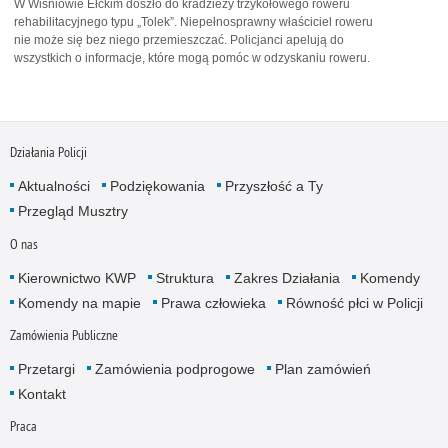
W Wiśniowie Ełckim doszło do kradzieży trzykołowego roweru
rehabilitacyjnego typu „Tolek”. Niepełnosprawny właściciel roweru
nie może się bez niego przemieszczać. Policjanci apelują do
wszystkich o informacje, które mogą pomóc w odzyskaniu roweru.
Działania Policji
Aktualności
Podziękowania
Przyszłość a Ty
Przegląd Musztry
O nas
Kierownictwo KWP
Struktura
Zakres Działania
Komendy
Komendy na mapie
Prawa człowieka
Równość płci w Policji
Zamówienia Publiczne
Przetargi
Zamówienia podprogowe
Plan zamówień
Kontakt
Praca