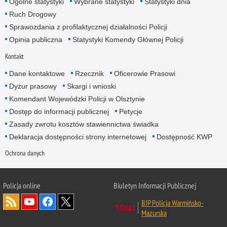
Ogólne statystyki
Wybrane statystyki
Statystyki dnia
Ruch Drogowy
Sprawozdania z profilaktycznej działalności Policji
Opinia publiczna
Statystyki Komendy Głównej Policji
Kontakt
Dane kontaktowe
Rzecznik
Oficerowie Prasowi
Dyżur prasowy
Skargi i wnioski
Komendant Wojewódzki Policji w Olsztynie
Dostęp do informacji publicznej
Petycje
Zasady zwrotu kosztów stawiennictwa świadka
Deklaracja dostępności strony internetowej
Dostępność KWP
Ochrona danych
Policja online
Biuletyn Informacji Publicznej
BIP Policja Warmińsko-
Mazurska