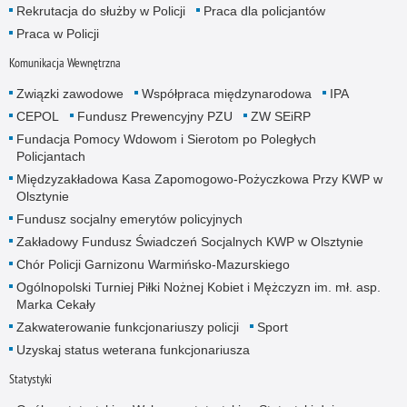
Rekrutacja do służby w Policji
Praca dla policjantów
Praca w Policji
Komunikacja Wewnętrzna
Związki zawodowe
Współpraca międzynarodowa
IPA
CEPOL
Fundusz Prewencyjny PZU
ZW SEiRP
Fundacja Pomocy Wdowom i Sierotom po Poległych
Policjantach
Międzyzakładowa Kasa Zapomogowo-Pożyczkowa Przy KWP w
Olsztynie
Fundusz socjalny emerytów policyjnych
Zakładowy Fundusz Świadczeń Socjalnych KWP w Olsztynie
Chór Policji Garnizonu Warmińsko-Mazurskiego
Ogólnopolski Turniej Piłki Nożnej Kobiet i Mężczyzn im. mł. asp.
Marka Cekały
Zakwaterowanie funkcjonariuszy policji
Sport
Uzyskaj status weterana funkcjonariusza
Statystyki