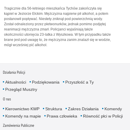
Tragicznie dla 56-letniego mieszkańca Tychów zakończyła się
kąpiel w Jeziorze Ełckim. Mężczyzna najpierw pił alkohol, a potem
postanowił popływać. Niestety zniknął pod powierzchnią wody.
Został odnaleziony przez płetwonurków, jednak pomimo podjętej
reanimacji mężczyzna zmarł. Policjanci wyjaśniają także
okoliczności utonięcia 23-latka z Wyszkowa. W tym przypadku także
brane jest pod uwagę to, że mężczyzna zanim znalazł się w wodzie,
mógł wcześniej pić alkohol.
Działania Policji
Aktualności
Podziękowania
Przyszłość a Ty
Przegląd Musztry
O nas
Kierownictwo KWP
Struktura
Zakres Działania
Komendy
Komendy na mapie
Prawa człowieka
Równość płci w Policji
Zamówienia Publiczne