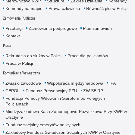
Kierownictwo KWP
Struktura
Zakres Działania
Komendy
Komendy na mapie
Prawa człowieka
Równość płci w Policji
Zamówienia Publiczne
Przetargi
Zamówienia podprogowe
Plan zamówień
Kontakt
Praca
Rekrutacja do służby w Policji
Praca dla policjantów
Praca w Policji
Komunikacja Wewnętrzna
Związki zawodowe
Współpraca międzynarodowa
IPA
CEPOL
Fundusz Prewencyjny PZU
ZW SEiRP
Fundacja Pomocy Wdowom i Sierotom po Poległych
Policjantach
Międzyzakładowa Kasa Zapomogowo-Pożyczkowa Przy KWP w
Olsztynie
Fundusz socjalny emerytów policyjnych
Zakładowy Fundusz Świadczeń Socjalnych KWP w Olsztynie