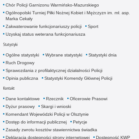
Chór Policji Garnizonu Warmińsko-Mazurskiego
Ogólnopolski Turniej Piłki Nożnej Kobiet i Mężczyzn im. mł. asp.
Marka Cekały
Zakwaterowanie funkcjonariuszy policji
Sport
Uzyskaj status weterana funkcjonariusza
Statystyki
Ogólne statystyki
Wybrane statystyki
Statystyki dnia
Ruch Drogowy
Sprawozdania z profilaktycznej działalności Policji
Opinia publiczna
Statystyki Komendy Głównej Policji
Kontakt
Dane kontaktowe
Rzecznik
Oficerowie Prasowi
Dyżur prasowy
Skargi i wnioski
Komendant Wojewódzki Policji w Olsztynie
Dostęp do informacji publicznej
Petycje
Zasady zwrotu kosztów stawiennictwa świadka
Deklaracja dostępności strony internetowej
Dostępność KWP