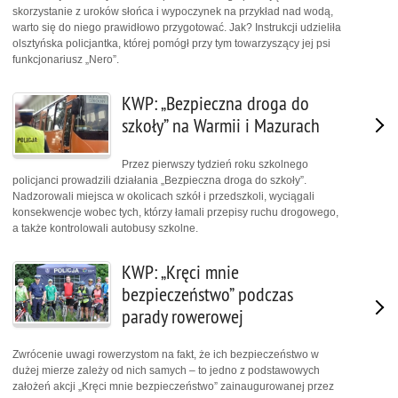
skorzystanie z uroków słońca i wypoczynek na przykład nad wodą,
warto się do niego prawidłowo przygotować. Jak? Instrukcji udzieliła
olsztyńska policjantka, której pomógł przy tym towarzyszący jej psi
funkcjonariusz „Nero”.
KWP: „Bezpieczna droga do
szkoły” na Warmii i Mazurach
Przez pierwszy tydzień roku szkolnego
policjanci prowadzili działania „Bezpieczna droga do szkoły”.
Nadzorowali miejsca w okolicach szkół i przedszkoli, wyciągali
konsekwencje wobec tych, którzy łamali przepisy ruchu drogowego,
a także kontrolowali autobusy szkolne.
KWP: „Kręci mnie
bezpieczeństwo” podczas
parady rowerowej
Zwrócenie uwagi rowerzystom na fakt, że ich bezpieczeństwo w
dużej mierze zależy od nich samych – to jedno z podstawowych
założeń akcji „Kręci mnie bezpieczeństwo” zainaugurowanej przez