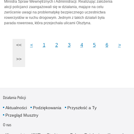
Ministra Spraw Wewnętrznych i Administracji. Realizując założenia
akcji policjanci zaangażowali się w działania, mające na celu
zwrócenie uwagi na problematykę bezpiecznego uczestnictwa
rowerzystów w ruchu drogowym. Jednym z takich działań była
parada rowerowa, która przejechała ulicami Olsztyna.
<<
<
1
2
3
4
5
6
>
>>
Działania Policji
Aktualności
Podziękowania
Przyszłość a Ty
Przegląd Musztry
O nas