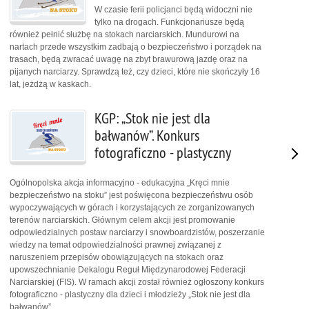
W czasie ferii policjanci będą widoczni nie
tylko na drogach. Funkcjonariusze będą
również pełnić służbę na stokach narciarskich. Mundurowi na
nartach przede wszystkim zadbają o bezpieczeństwo i porządek na
trasach, będą zwracać uwagę na zbyt brawurową jazdę oraz na
pijanych narciarzy. Sprawdzą też, czy dzieci, które nie skończyły 16
lat, jeżdżą w kaskach.
KGP: „Stok nie jest dla
bałwanów”. Konkurs
fotograficzno - plastyczny
Ogólnopolska akcja informacyjno - edukacyjna „Kręci mnie
bezpieczeństwo na stoku” jest poświęcona bezpieczeństwu osób
wypoczywających w górach i korzystających ze zorganizowanych
terenów narciarskich. Głównym celem akcji jest promowanie
odpowiedzialnych postaw narciarzy i snowboardzistów, poszerzanie
wiedzy na temat odpowiedzialności prawnej związanej z
naruszeniem przepisów obowiązujących na stokach oraz
upowszechnianie Dekalogu Reguł Międzynarodowej Federacji
Narciarskiej (FIS). W ramach akcji został również ogłoszony konkurs
fotograficzno - plastyczny dla dzieci i młodzieży „Stok nie jest dla
bałwanów”.