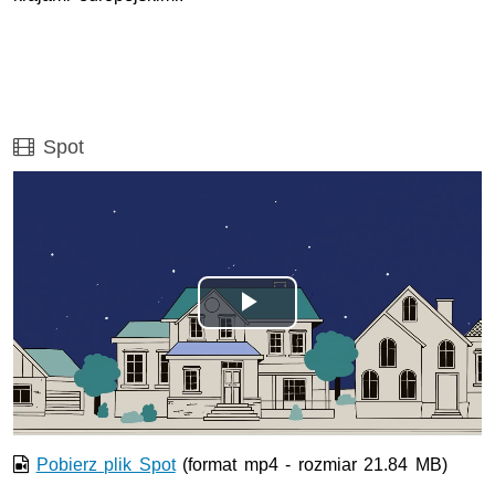
Film
Spot
Odtwórz
wideo
Pobierz plik Spot
(format mp4 - rozmiar 21.84 MB)