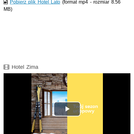
Pobierz plik Hotel Lato
(format mp4 - rozmiar 8.56
MB)
Film
Hotel Zima
Odtwórz
wideo