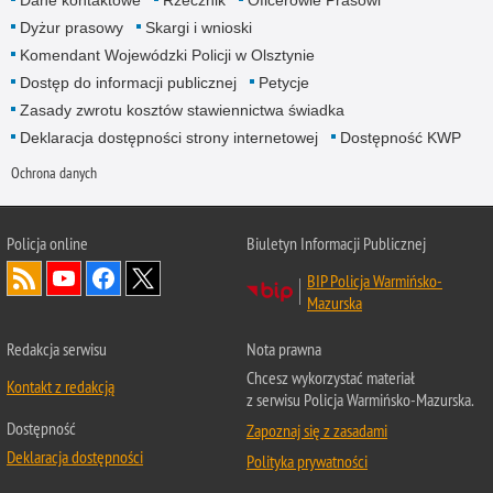
Dyżur prasowy
Skargi i wnioski
Komendant Wojewódzki Policji w Olsztynie
Dostęp do informacji publicznej
Petycje
Zasady zwrotu kosztów stawiennictwa świadka
Deklaracja dostępności strony internetowej
Dostępność KWP
Ochrona danych
Policja online
Biuletyn Informacji Publicznej
BIP Policja Warmińsko-
Mazurska
Redakcja serwisu
Nota prawna
Chcesz wykorzystać materiał
Kontakt z redakcją
z serwisu Policja Warmińsko-Mazurska.
Dostępność
Zapoznaj się z zasadami
Deklaracja dostępności
Polityka prywatności