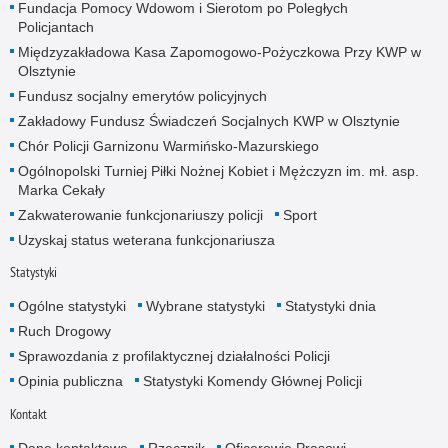
Fundacja Pomocy Wdowom i Sierotom po Poległych
Policjantach
Międzyzakładowa Kasa Zapomogowo-Pożyczkowa Przy KWP w
Olsztynie
Fundusz socjalny emerytów policyjnych
Zakładowy Fundusz Świadczeń Socjalnych KWP w Olsztynie
Chór Policji Garnizonu Warmińsko-Mazurskiego
Ogólnopolski Turniej Piłki Nożnej Kobiet i Mężczyzn im. mł. asp.
Marka Cekały
Zakwaterowanie funkcjonariuszy policji
Sport
Uzyskaj status weterana funkcjonariusza
Statystyki
Ogólne statystyki
Wybrane statystyki
Statystyki dnia
Ruch Drogowy
Sprawozdania z profilaktycznej działalności Policji
Opinia publiczna
Statystyki Komendy Głównej Policji
Kontakt
Dane kontaktowe
Rzecznik
Oficerowie Prasowi