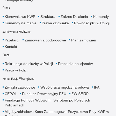
O nas
Kierownictwo KWP
Struktura
Zakres Działania
Komendy
Komendy na mapie
Prawa człowieka
Równość płci w Policji
Zamówienia Publiczne
Przetargi
Zamówienia podprogowe
Plan zamówień
Kontakt
Praca
Rekrutacja do służby w Policji
Praca dla policjantów
Praca w Policji
Komunikacja Wewnętrzna
Związki zawodowe
Współpraca międzynarodowa
IPA
CEPOL
Fundusz Prewencyjny PZU
ZW SEiRP
Fundacja Pomocy Wdowom i Sierotom po Poległych
Policjantach
Międzyzakładowa Kasa Zapomogowo-Pożyczkowa Przy KWP w