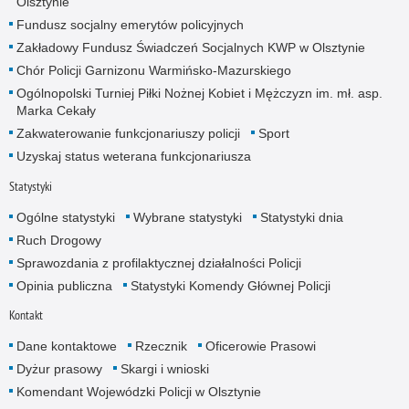
Olsztynie
Fundusz socjalny emerytów policyjnych
Zakładowy Fundusz Świadczeń Socjalnych KWP w Olsztynie
Chór Policji Garnizonu Warmińsko-Mazurskiego
Ogólnopolski Turniej Piłki Nożnej Kobiet i Mężczyzn im. mł. asp.
Marka Cekały
Zakwaterowanie funkcjonariuszy policji
Sport
Uzyskaj status weterana funkcjonariusza
Statystyki
Ogólne statystyki
Wybrane statystyki
Statystyki dnia
Ruch Drogowy
Sprawozdania z profilaktycznej działalności Policji
Opinia publiczna
Statystyki Komendy Głównej Policji
Kontakt
Dane kontaktowe
Rzecznik
Oficerowie Prasowi
Dyżur prasowy
Skargi i wnioski
Komendant Wojewódzki Policji w Olsztynie