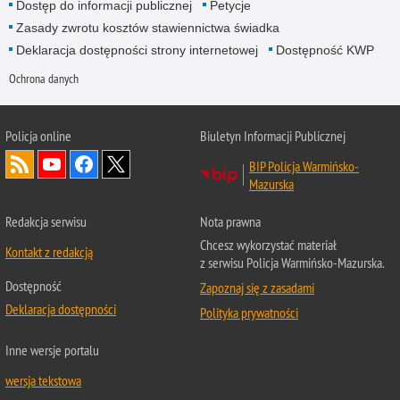
Dostęp do informacji publicznej
Petycje
Zasady zwrotu kosztów stawiennictwa świadka
Deklaracja dostępności strony internetowej
Dostępność KWP
Ochrona danych
Policja online
Biuletyn Informacji Publicznej
BIP Policja Warmińsko-
Mazurska
Redakcja serwisu
Nota prawna
Chcesz wykorzystać materiał
Kontakt z redakcją
z serwisu Policja Warmińsko-Mazurska.
Dostępność
Zapoznaj się z zasadami
Deklaracja dostępności
Polityka prywatności
Inne wersje portalu
wersja tekstowa