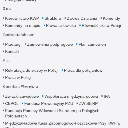
O nas
Kierownictwo KWP
Struktura
Zakres Działania
Komendy
Komendy na mapie
Prawa człowieka
Równość płci w Policji
Zamówienia Publiczne
Przetargi
Zamówienia podprogowe
Plan zamówień
Kontakt
Praca
Rekrutacja do służby w Policji
Praca dla policjantów
Praca w Policji
Komunikacja Wewnętrzna
Związki zawodowe
Współpraca międzynarodowa
IPA
CEPOL
Fundusz Prewencyjny PZU
ZW SEiRP
Fundacja Pomocy Wdowom i Sierotom po Poległych
Policjantach
Międzyzakładowa Kasa Zapomogowo-Pożyczkowa Przy KWP w