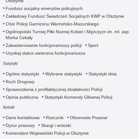
Olsztynie
Fundusz socjalny emerytów policyjnych
Zakładowy Fundusz Świadczeń Socjalnych KWP w Olsztynie
Chór Policji Garnizonu Warmińsko-Mazurskiego
Ogólnopolski Turniej Piłki Nożnej Kobiet i Mężczyzn im. mł. asp.
Marka Cekały
Zakwaterowanie funkcjonariuszy policji
Sport
Uzyskaj status weterana funkcjonariusza
Statystyki
Ogólne statystyki
Wybrane statystyki
Statystyki dnia
Ruch Drogowy
Sprawozdania z profilaktycznej działalności Policji
Opinia publiczna
Statystyki Komendy Głównej Policji
Kontakt
Dane kontaktowe
Rzecznik
Oficerowie Prasowi
Dyżur prasowy
Skargi i wnioski
Komendant Wojewódzki Policji w Olsztynie