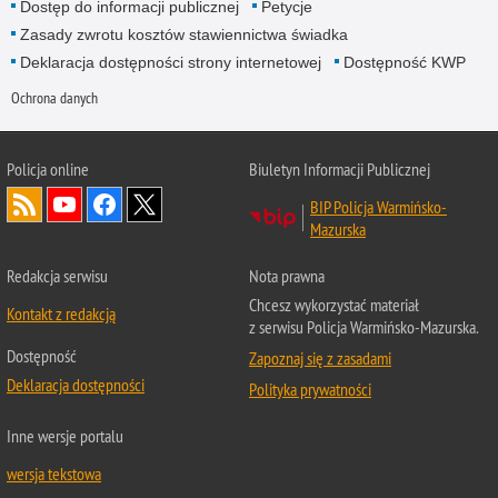
Dostęp do informacji publicznej
Petycje
Zasady zwrotu kosztów stawiennictwa świadka
Deklaracja dostępności strony internetowej
Dostępność KWP
Ochrona danych
Policja online
Biuletyn Informacji Publicznej
BIP Policja Warmińsko-
Mazurska
Redakcja serwisu
Nota prawna
Chcesz wykorzystać materiał
Kontakt z redakcją
z serwisu Policja Warmińsko-Mazurska.
Dostępność
Zapoznaj się z zasadami
Deklaracja dostępności
Polityka prywatności
Inne wersje portalu
wersja tekstowa