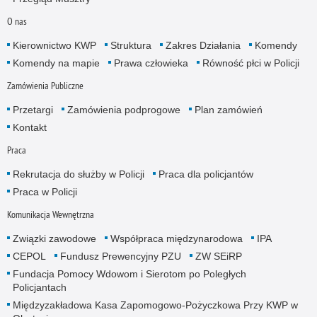
O nas
Kierownictwo KWP
Struktura
Zakres Działania
Komendy
Komendy na mapie
Prawa człowieka
Równość płci w Policji
Zamówienia Publiczne
Przetargi
Zamówienia podprogowe
Plan zamówień
Kontakt
Praca
Rekrutacja do służby w Policji
Praca dla policjantów
Praca w Policji
Komunikacja Wewnętrzna
Związki zawodowe
Współpraca międzynarodowa
IPA
CEPOL
Fundusz Prewencyjny PZU
ZW SEiRP
Fundacja Pomocy Wdowom i Sierotom po Poległych
Policjantach
Międzyzakładowa Kasa Zapomogowo-Pożyczkowa Przy KWP w