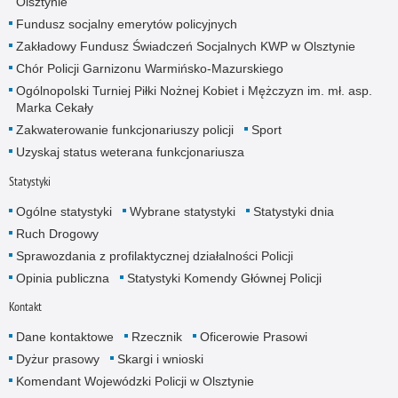
Olsztynie
Fundusz socjalny emerytów policyjnych
Zakładowy Fundusz Świadczeń Socjalnych KWP w Olsztynie
Chór Policji Garnizonu Warmińsko-Mazurskiego
Ogólnopolski Turniej Piłki Nożnej Kobiet i Mężczyzn im. mł. asp.
Marka Cekały
Zakwaterowanie funkcjonariuszy policji
Sport
Uzyskaj status weterana funkcjonariusza
Statystyki
Ogólne statystyki
Wybrane statystyki
Statystyki dnia
Ruch Drogowy
Sprawozdania z profilaktycznej działalności Policji
Opinia publiczna
Statystyki Komendy Głównej Policji
Kontakt
Dane kontaktowe
Rzecznik
Oficerowie Prasowi
Dyżur prasowy
Skargi i wnioski
Komendant Wojewódzki Policji w Olsztynie