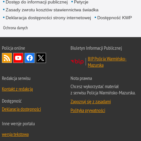
Dostęp do informacji publicznej
Petycje
Zasady zwrotu kosztów stawiennictwa świadka
Deklaracja dostępności strony internetowej
Dostępność KWP
Ochrona danych
Policja online
Biuletyn Informacji Publicznej
BIP Policja Warmińsko-
Mazurska
Redakcja serwisu
Nota prawna
Chcesz wykorzystać materiał
Kontakt z redakcją
z serwisu Policja Warmińsko-Mazurska.
Dostępność
Zapoznaj się z zasadami
Deklaracja dostępności
Polityka prywatności
Inne wersje portalu
wersja tekstowa