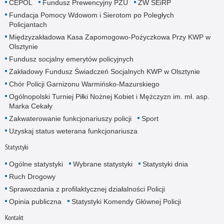
CEPOL
Fundusz Prewencyjny PZU
ZW SEiRP
Fundacja Pomocy Wdowom i Sierotom po Poległych
Policjantach
Międzyzakładowa Kasa Zapomogowo-Pożyczkowa Przy KWP w
Olsztynie
Fundusz socjalny emerytów policyjnych
Zakładowy Fundusz Świadczeń Socjalnych KWP w Olsztynie
Chór Policji Garnizonu Warmińsko-Mazurskiego
Ogólnopolski Turniej Piłki Nożnej Kobiet i Mężczyzn im. mł. asp.
Marka Cekały
Zakwaterowanie funkcjonariuszy policji
Sport
Uzyskaj status weterana funkcjonariusza
Statystyki
Ogólne statystyki
Wybrane statystyki
Statystyki dnia
Ruch Drogowy
Sprawozdania z profilaktycznej działalności Policji
Opinia publiczna
Statystyki Komendy Głównej Policji
Kontakt