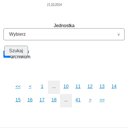
21.10.2014
Jednostka
Szukaj w
archiwum
<<
<
1
...
10
11
12
13
14
15
16
17
18
...
41
>
>>