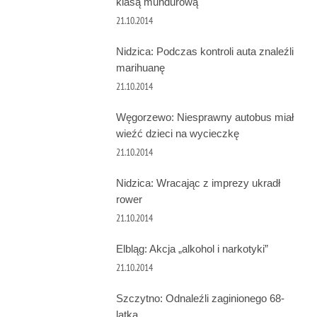
klasą mundurową
21.10.2014
Nidzica: Podczas kontroli auta znaleźli
marihuanę
21.10.2014
Węgorzewo: Niesprawny autobus miał
wieźć dzieci na wycieczkę
21.10.2014
Nidzica: Wracając z imprezy ukradł
rower
21.10.2014
Elbląg: Akcja „alkohol i narkotyki”
21.10.2014
Szczytno: Odnaleźli zaginionego 68-
latka