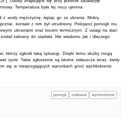
r.). Osoby znajdujące się przy jeziorze zauważyły
rmowy. Temperatura była tej nocy ujemna.
nęli z wody mężczyznę, łapiąc go za ubrania. Mokry
icznie, kontakt z nim był utrudniony. Policjanci pomogli mu
użbowymi ubraniami oraz kocem termicznym. Z uwagi na stan
 został zabrany do szpitala. Nie wiadomo jak i dlaczego
 którzy zgłosili taką sytuację. Dzięki temu służby mogą
wet życie. Takie zgłoszenia są istotne zwłaszcza teraz, kiedy
m się w niesprzyjających warunkach grozi wychłodzenie.
pomogli
uratowali
wychłodzenie