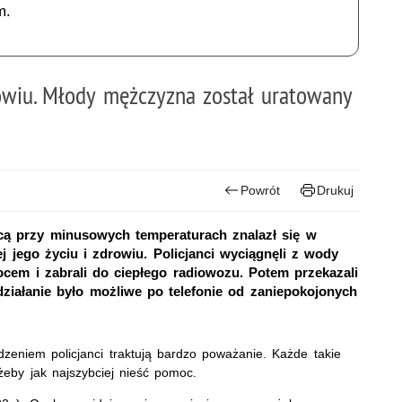
m.
owiu. Młody mężczyzna został uratowany
Powrót
Drukuj
nocą przy minusowych temperaturach znalazł się w
j jego życiu i zdrowiu. Policjanci wyciągnęli z wody
ocem i zabrali do ciepłego radiowozu. Potem przekazali
ziałanie było możliwe po telefonie od zaniepokojonych
eniem policjanci traktują bardzo poważanie. Każde takie
żeby jak najszybciej nieść pomoc.