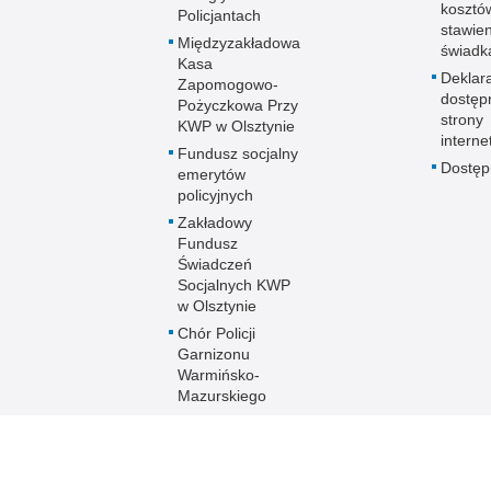
kosztó
Policjantach
stawie
Międzyzakładowa
świadk
Kasa
Deklar
Zapomogowo-
dostęp
Pożyczkowa Przy
strony
KWP w Olsztynie
interne
Fundusz socjalny
Dostę
emerytów
policyjnych
Zakładowy
Fundusz
Świadczeń
Socjalnych KWP
w Olsztynie
Chór Policji
Garnizonu
Warmińsko-
Mazurskiego
Ogólnopolski
Turniej Piłki
Nożnej Kobiet i
Mężczyzn im. mł.