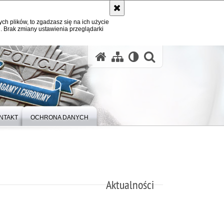
ych plików, to zgadzasz się na ich użycie
. Brak zmiany ustawienia przeglądarki
otwórz wysz
NTAKT
OCHRONA DANYCH
Aktualności