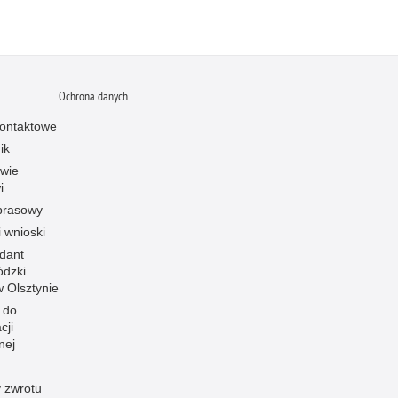
Ochrona danych
ontaktowe
ik
owie
i
prasowy
i wnioski
dant
dzki
 w Olsztynie
 do
cji
nej
 zwrotu