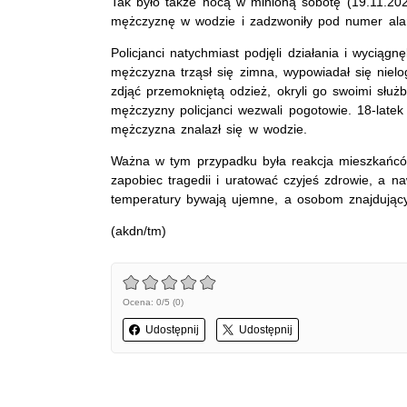
Tak było także nocą w minioną sobotę (19.11.2022
mężczyznę w wodzie i zadzwoniły pod numer ala
Policjanci natychmiast podjęli działania i wyciąg
mężczyzna trząsł się zimna, wypowiadał się nielog
zdjąć przemokniętą odzież, okryli go swoimi sł
mężczyzny policjanci wezwali pogotowie. 18-latek
mężczyzna znalazł się w wodzie.
Ważna w tym przypadku była reakcja mieszkańców,
zapobiec tragedii i uratować czyjeś zdrowie, a na
temperatury bywają ujemne, a osobom znajdujący
(akdn/tm)
Ocena: 0/5 (0)
Udostępnij
Udostępnij