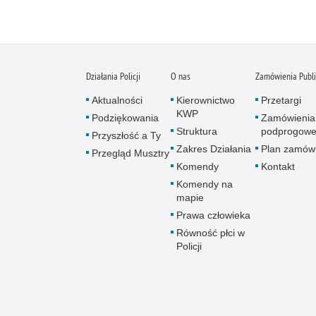
Działania Policji
O nas
Zamówienia Publ
Aktualności
Kierownictwo
Przetargi
KWP
Podziękowania
Zamówienia
Struktura
podprogow
Przyszłość a Ty
Zakres Działania
Plan zamów
Przegląd Musztry
Komendy
Kontakt
Komendy na
mapie
Prawa człowieka
Równość płci w
Policji