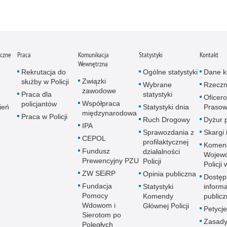
iczne
Praca
Komunikacja
Statystyki
Kontakt
Wewnętrzna
Rekrutacja do
Ogólne statystyki
Dane k
Związki
służby w Policji
Wybrane
Rzeczn
zawodowe
e
Praca dla
statystyki
Oficer
Współpraca
policjantów
ień
Statystyki dnia
Prasow
międzynarodowa
Praca w Policji
Ruch Drogowy
Dyżur 
IPA
Sprawozdania z
Skargi 
CEPOL
profilaktycznej
Komen
Fundusz
działalności
Wojewó
Prewencyjny PZU
Policji
Policji
ZW SEiRP
Opinia publiczna
Dostęp
Fundacja
Statystyki
informa
Pomocy
Komendy
publicz
Wdowom i
Głównej Policji
Petycje
Sierotom po
Zasady
Poległych