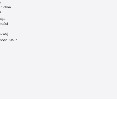
w
nnictwa
a
acja
ności
towej
pność KWP