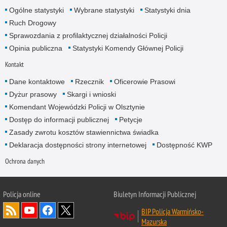
Ogólne statystyki
Wybrane statystyki
Statystyki dnia
Ruch Drogowy
Sprawozdania z profilaktycznej działalności Policji
Opinia publiczna
Statystyki Komendy Głównej Policji
Kontakt
Dane kontaktowe
Rzecznik
Oficerowie Prasowi
Dyżur prasowy
Skargi i wnioski
Komendant Wojewódzki Policji w Olsztynie
Dostęp do informacji publicznej
Petycje
Zasady zwrotu kosztów stawiennictwa świadka
Deklaracja dostępności strony internetowej
Dostępność KWP
Ochrona danych
Policja online
Biuletyn Informacji Publicznej
BIP Policja Warmińsko-
Mazurska