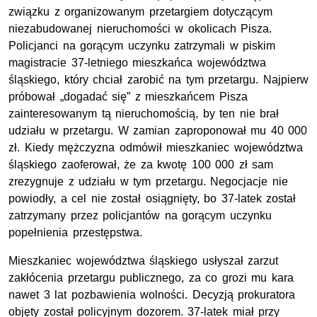
związku z organizowanym przetargiem dotyczącym
niezabudowanej nieruchomości w okolicach Pisza.
Policjanci na gorącym uczynku zatrzymali w piskim
magistracie 37-letniego mieszkańca województwa
śląskiego, który chciał zarobić na tym przetargu. Najpierw
próbował „dogadać się” z mieszkańcem Pisza
zainteresowanym tą nieruchomością, by ten nie brał
udziału w przetargu. W zamian zaproponował mu 40 000
zł. Kiedy mężczyzna odmówił mieszkaniec województwa
śląskiego zaoferował, że za kwotę 100 000 zł sam
zrezygnuje z udziału w tym przetargu. Negocjacje nie
powiodły, a cel nie został osiągnięty, bo 37-latek został
zatrzymany przez policjantów na gorącym uczynku
popełnienia przestępstwa.
Mieszkaniec województwa śląskiego usłyszał zarzut
zakłócenia przetargu publicznego, za co grozi mu kara
nawet 3 lat pozbawienia wolności. Decyzją prokuratora
objęty został policyjnym dozorem. 37-latek miał przy