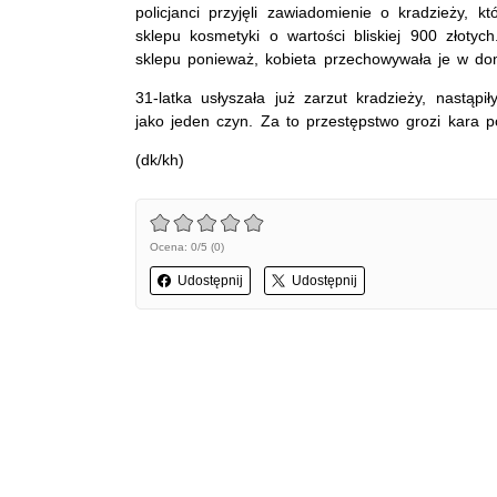
policjanci przyjęli zawiadomienie o kradzieży, 
sklepu kosmetyki o wartości bliskiej 900 złoty
sklepu ponieważ, kobieta przechowywała je w do
31-latka usłyszała już zarzut kradzieży, nastąp
jako jeden czyn. Za to przestępstwo grozi kara p
(dk/kh)
Ocena: 0/5 (0)
Udostępnij
Udostępnij