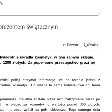
m.
 prezentem świątecznym
Powrót
Drukuj
ra dwukrotnie ukradła kosmetyki w tym samym sklepie.
1200 złotych. Za popełnione przestępstwo grozi jej
skiej policji otrzymał informację, że na terenie jednej z
e kradnie kosmetyki. Co ważne ta sama kobieta dwa dni temu
jonariusze. 31-latka została przez nich zatrzymana zaraz po
ąd nie płacąc za kosmetyki o wartości ponad 360 złotych.
ce i torebce wrócił na półki sklepowe. Tego samego dnia