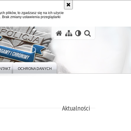
ych plików, to zgadzasz się na ich użycie
. Brak zmiany ustawienia przeglądarki
otwórz wysz
NTAKT
OCHRONA DANYCH
Aktualności