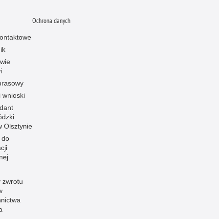
Ochrona danych
ontaktowe
ik
owie
i
prasowy
i wnioski
dant
dzki
 w Olsztynie
 do
cji
nej
 zwrotu
w
nnictwa
a