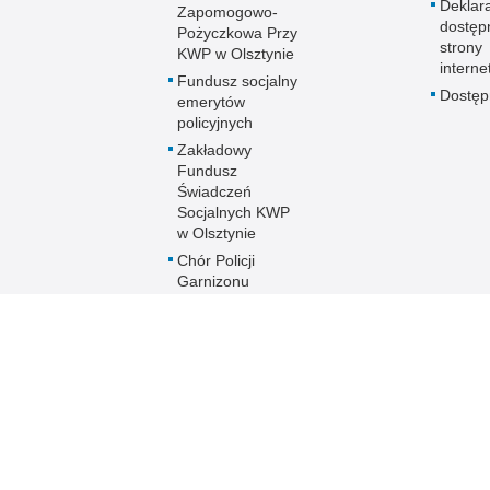
Deklar
Zapomogowo-
dostęp
Pożyczkowa Przy
strony
KWP w Olsztynie
interne
Fundusz socjalny
Dostę
emerytów
policyjnych
Zakładowy
Fundusz
Świadczeń
Socjalnych KWP
w Olsztynie
Chór Policji
Garnizonu
Warmińsko-
Mazurskiego
Ogólnopolski
Turniej Piłki
Nożnej Kobiet i
Mężczyzn im. mł.
asp. Marka
Cekały
Zakwaterowanie