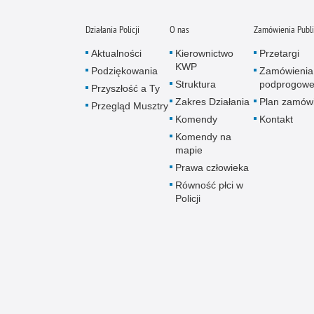
Działania Policji
O nas
Zamówienia Publ
Aktualności
Kierownictwo
Przetargi
KWP
Podziękowania
Zamówienia
Struktura
podprogow
Przyszłość a Ty
Zakres Działania
Plan zamów
Przegląd Musztry
Komendy
Kontakt
Komendy na
mapie
Prawa człowieka
Równość płci w
Policji