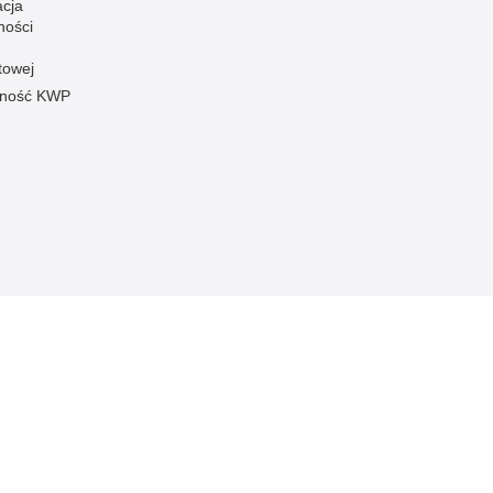
acja
ności
towej
pność KWP