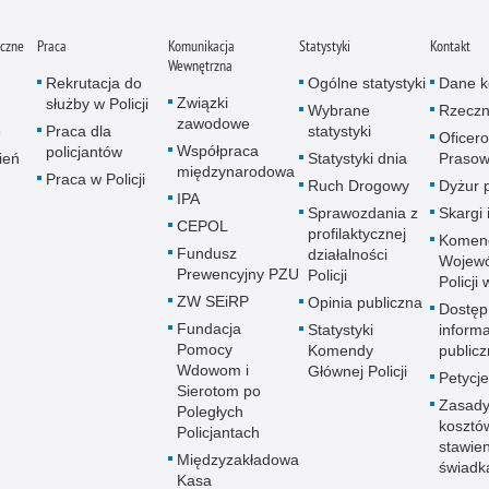
iczne
Praca
Komunikacja
Statystyki
Kontakt
Wewnętrzna
Rekrutacja do
Ogólne statystyki
Dane k
Związki
służby w Policji
Wybrane
Rzeczn
zawodowe
e
Praca dla
statystyki
Oficer
Współpraca
policjantów
ień
Statystyki dnia
Prasow
międzynarodowa
Praca w Policji
Ruch Drogowy
Dyżur 
IPA
Sprawozdania z
Skargi 
CEPOL
profilaktycznej
Komen
Fundusz
działalności
Wojewó
Prewencyjny PZU
Policji
Policji
ZW SEiRP
Opinia publiczna
Dostęp
Fundacja
Statystyki
informa
Pomocy
Komendy
publicz
Wdowom i
Głównej Policji
Petycje
Sierotom po
Zasady
Poległych
kosztó
Policjantach
stawie
Międzyzakładowa
świadk
Kasa