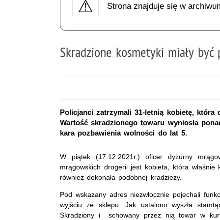
Strona znajduje się w archiwu
Skradzione kosmetyki miały być
Policjanci zatrzymali 31-letnią kobietę, któ
Wartość skradzionego towaru wyniosła ponad 
kara pozbawienia wolności do lat 5.
W piątek (17.12.2021r.) oficer dyżurny mrągow
mrągowskich drogerii jest kobieta, która właśni
również dokonała podobnej kradzieży.
Pod wskazany adres niezwłocznie pojechali funkc
wyjściu ze sklepu. Jak ustalono wyszła stamt
Skradziony i schowany przez nią towar w kurt