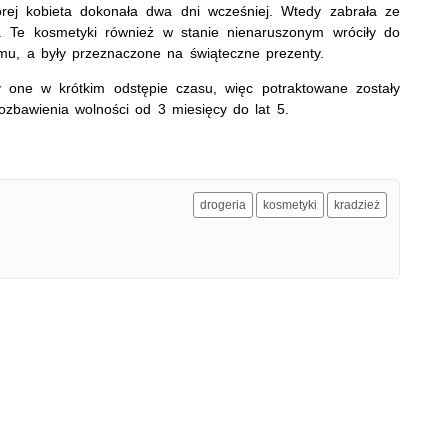
której kobieta dokonała dwa dni wcześniej. Wtedy zabrała ze
ch. Te kosmetyki również w stanie nienaruszonym wróciły do
mu, a były przeznaczone na świąteczne prezenty.
iły one w krótkim odstępie czasu, więc potraktowane zostały
ozbawienia wolności od 3 miesięcy do lat 5.
drogeria
kosmetyki
kradzież