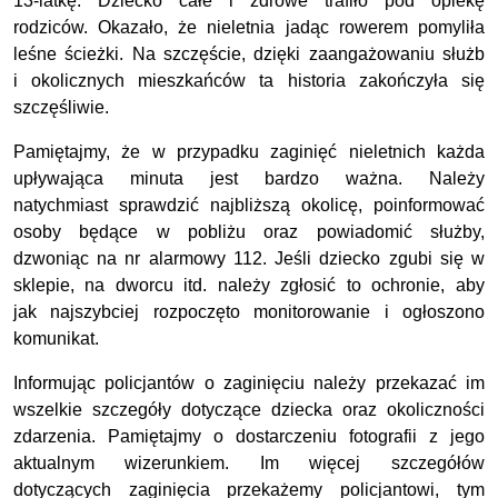
13-latkę. Dziecko całe i zdrowe trafiło pod opiekę
rodziców. Okazało, że nieletnia jadąc rowerem pomyliła
leśne ścieżki. Na szczęście, dzięki zaangażowaniu służb
i okolicznych mieszkańców ta historia zakończyła się
szczęśliwie.
Pamiętajmy, że w przypadku zaginięć nieletnich każda
upływająca minuta jest bardzo ważna. Należy
natychmiast sprawdzić najbliższą okolicę, poinformować
osoby będące w pobliżu oraz powiadomić służby,
dzwoniąc na nr alarmowy 112. Jeśli dziecko zgubi się w
sklepie, na dworcu itd. należy zgłosić to ochronie, aby
jak najszybciej rozpoczęto monitorowanie i ogłoszono
komunikat.
Informując policjantów o zaginięciu należy przekazać im
wszelkie szczegóły dotyczące dziecka oraz okoliczności
zdarzenia. Pamiętajmy o dostarczeniu fotografii z jego
aktualnym wizerunkiem. Im więcej szczegółów
dotyczących zaginięcia przekażemy policjantowi, tym