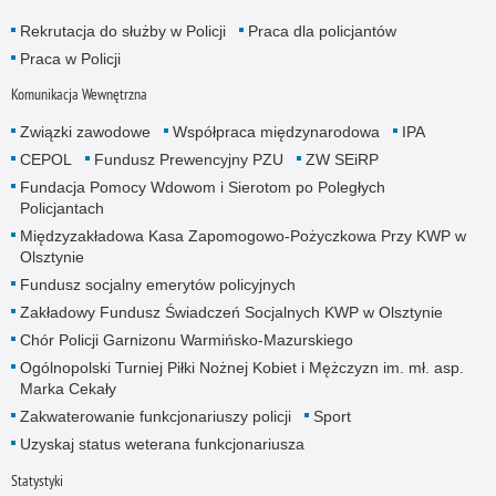
Rekrutacja do służby w Policji
Praca dla policjantów
Praca w Policji
Komunikacja Wewnętrzna
Związki zawodowe
Współpraca międzynarodowa
IPA
CEPOL
Fundusz Prewencyjny PZU
ZW SEiRP
Fundacja Pomocy Wdowom i Sierotom po Poległych
Policjantach
Międzyzakładowa Kasa Zapomogowo-Pożyczkowa Przy KWP w
Olsztynie
Fundusz socjalny emerytów policyjnych
Zakładowy Fundusz Świadczeń Socjalnych KWP w Olsztynie
Chór Policji Garnizonu Warmińsko-Mazurskiego
Ogólnopolski Turniej Piłki Nożnej Kobiet i Mężczyzn im. mł. asp.
Marka Cekały
Zakwaterowanie funkcjonariuszy policji
Sport
Uzyskaj status weterana funkcjonariusza
Statystyki