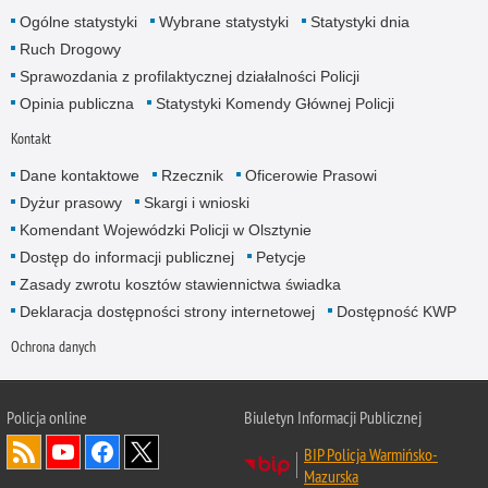
Ogólne statystyki
Wybrane statystyki
Statystyki dnia
Ruch Drogowy
Sprawozdania z profilaktycznej działalności Policji
Opinia publiczna
Statystyki Komendy Głównej Policji
Kontakt
Dane kontaktowe
Rzecznik
Oficerowie Prasowi
Dyżur prasowy
Skargi i wnioski
Komendant Wojewódzki Policji w Olsztynie
Dostęp do informacji publicznej
Petycje
Zasady zwrotu kosztów stawiennictwa świadka
Deklaracja dostępności strony internetowej
Dostępność KWP
Ochrona danych
Policja online
Biuletyn Informacji Publicznej
BIP Policja Warmińsko-
Mazurska