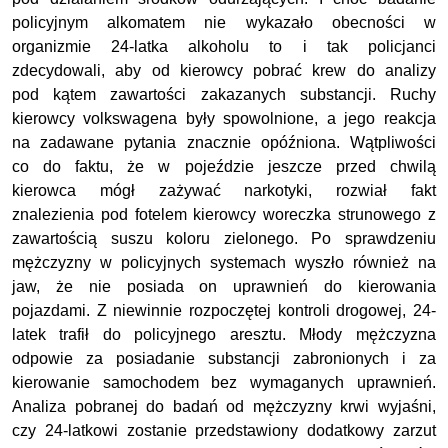
policyjnym alkomatem nie wykazało obecności w
organizmie 24-latka alkoholu to i tak policjanci
zdecydowali, aby od kierowcy pobrać krew do analizy
pod kątem zawartości zakazanych substancji. Ruchy
kierowcy volkswagena były spowolnione, a jego reakcja
na zadawane pytania znacznie opóźniona. Wątpliwości
co do faktu, że w pojeździe jeszcze przed chwilą
kierowca mógł zażywać narkotyki, rozwiał fakt
znalezienia pod fotelem kierowcy woreczka strunowego z
zawartością suszu koloru zielonego. Po sprawdzeniu
mężczyzny w policyjnych systemach wyszło również na
jaw, że nie posiada on uprawnień do kierowania
pojazdami. Z niewinnie rozpoczętej kontroli drogowej, 24-
latek trafił do policyjnego aresztu. Młody mężczyzna
odpowie za posiadanie substancji zabronionych i za
kierowanie samochodem bez wymaganych uprawnień.
Analiza pobranej do badań od mężczyzny krwi wyjaśni,
czy 24-latkowi zostanie przedstawiony dodatkowy zarzut