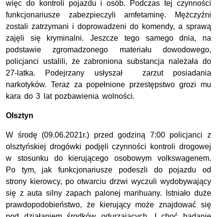
więc do kontroli pojazdu i osób. Podczas tej czynności
funkcjonariusze zabezpieczyli amfetaminę. Mężczyźni
zostali zatrzymani i doprowadzeni do komendy, a sprawą
zajęli się kryminalni. Jeszcze tego samego dnia, na
podstawie zgromadzonego materiału dowodowego,
policjanci ustalili, że zabroniona substancja należała do
27-latka. Podejrzany usłyszał zarzut posiadania
narkotyków. Teraz za popełnione przestępstwo grozi mu
kara do 3 lat pozbawienia wolności.
Olsztyn
W środę (09.06.2021r.) przed godziną 7:00 policjanci z
olsztyńskiej drogówki podjęli czynności kontroli drogowej
w stosunku do kierującego osobowym volkswagenem.
Po tym, jak funkcjonariusze podeszli do pojazdu od
strony kierowcy, po otwarciu drzwi wyczuli wydobywający
się z auta silny zapach palonej marihuany. Istniało duże
prawdopodobieństwo, że kierujący może znajdować się
pod działaniem środków odurzających. I choć badanie