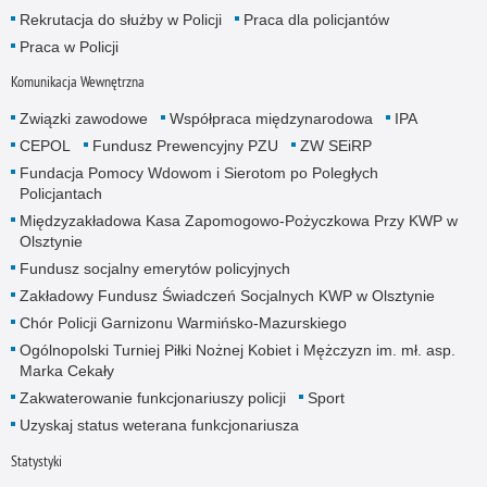
Rekrutacja do służby w Policji
Praca dla policjantów
Praca w Policji
Komunikacja Wewnętrzna
Związki zawodowe
Współpraca międzynarodowa
IPA
CEPOL
Fundusz Prewencyjny PZU
ZW SEiRP
Fundacja Pomocy Wdowom i Sierotom po Poległych
Policjantach
Międzyzakładowa Kasa Zapomogowo-Pożyczkowa Przy KWP w
Olsztynie
Fundusz socjalny emerytów policyjnych
Zakładowy Fundusz Świadczeń Socjalnych KWP w Olsztynie
Chór Policji Garnizonu Warmińsko-Mazurskiego
Ogólnopolski Turniej Piłki Nożnej Kobiet i Mężczyzn im. mł. asp.
Marka Cekały
Zakwaterowanie funkcjonariuszy policji
Sport
Uzyskaj status weterana funkcjonariusza
Statystyki