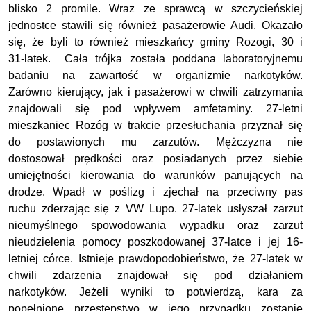
blisko 2 promile. Wraz ze sprawcą w szczycieńskiej
jednostce stawili się również pasażerowie Audi. Okazało
się, że byli to również mieszkańcy gminy Rozogi, 30 i
31-latek. Cała trójka została poddana laboratoryjnemu
badaniu na zawartość w organizmie narkotyków.
Zarówno kierujący, jak i pasażerowi w chwili zatrzymania
znajdowali się pod wpływem amfetaminy. 27-letni
mieszkaniec Rozóg w trakcie przesłuchania przyznał się
do postawionych mu zarzutów. Mężczyzna nie
dostosował prędkości oraz posiadanych przez siebie
umiejętności kierowania do warunków panujących na
drodze. Wpadł w poślizg i zjechał na przeciwny pas
ruchu zderzając się z VW Lupo. 27-latek usłyszał zarzut
nieumyślnego spowodowania wypadku oraz zarzut
nieudzielenia pomocy poszkodowanej 37-latce i jej 16-
letniej córce. Istnieje prawdopodobieństwo, że 27-latek w
chwili zdarzenia znajdował się pod działaniem
narkotyków. Jeżeli wyniki to potwierdzą, kara za
popełnione przestępstwo w jego przypadku zostanie