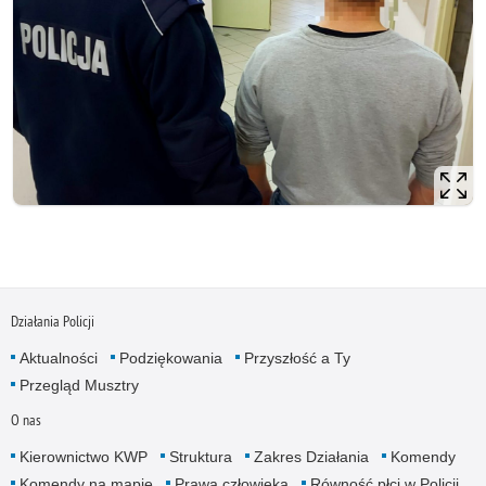
Działania Policji
Aktualności
Podziękowania
Przyszłość a Ty
Przegląd Musztry
O nas
Kierownictwo KWP
Struktura
Zakres Działania
Komendy
Komendy na mapie
Prawa człowieka
Równość płci w Policji