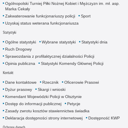
Ogólnopolski Turniej Piłki Nożnej Kobiet i Mężczyzn im. mł. asp.
Marka Cekały
Zakwaterowanie funkcjonariuszy policji
Sport
Uzyskaj status weterana funkcjonariusza
Statystyki
Ogólne statystyki
Wybrane statystyki
Statystyki dnia
Ruch Drogowy
Sprawozdania z profilaktycznej działalności Policji
Opinia publiczna
Statystyki Komendy Głównej Policji
Kontakt
Dane kontaktowe
Rzecznik
Oficerowie Prasowi
Dyżur prasowy
Skargi i wnioski
Komendant Wojewódzki Policji w Olsztynie
Dostęp do informacji publicznej
Petycje
Zasady zwrotu kosztów stawiennictwa świadka
Deklaracja dostępności strony internetowej
Dostępność KWP
Ochrona danych