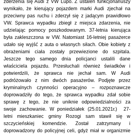
zderzenia się Audi z VW Lupo. Z ustaleń funkcjonariuszy
wynikało, że kierujący pojazdem marki Audi zjechał na
przeciwny pas ruchu i zderzył się z jadącym prawidłowo
VW. Sprawca wypadku zbiegł z miejsca zdarzenia, nie
udzielając pomocy poszkodowanym. 37-letnia kierująca
była zakleszczona w VW. Natomiast 16-letniej pasażerce
udało się wyjść z auta o własnych siłach. Obie kobiety z
obrażeniami ciała zostały przewiezione do szpitala.
Jeszcze tego samego dnia policjanci ustalili dane
właściciela pojazdu. Przesłuchali również świadków i
potwierdzili, że sprawca nie jechał sam. W Audi
podróżowało z nim dwóch pasażerów. Podjęte przez
kryminalnych czynności operacyjno – rozpoznawcze
doprowadziły do tego, że sprawca wypadku zdał sobie
sprawę z tego, że nie uniknie odpowiedzialności za
swoje zachowanie. W poniedziałek (25.01.2021r.) 27-
letni mieszkaniec gminy Rozogi sam stawił się w
szczycieńskiej komendzie. Został zatrzymany i
doprowadzony do policyjnej celi, gdyż miał w organizmie