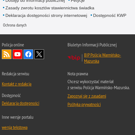
Dostęp do informacji publicznej
Petycje
Zasady zwrotu kosztów stawiennictwa świadka
Deklaracja dostępności strony internetowej
Dostępność KWP
Ochrona danych
Policja online
Biuletyn Informacji Publicznej
BIP Policja Warmińsko-
Mazurska
Redakcja serwisu
Nota prawna
Chcesz wykorzystać materiał
Kontakt z redakcją
z serwisu Policja Warmińsko-Mazurska.
Dostępność
Zapoznaj się z zasadami
Deklaracja dostępności
Polityka prywatności
Inne wersje portalu
wersja tekstowa