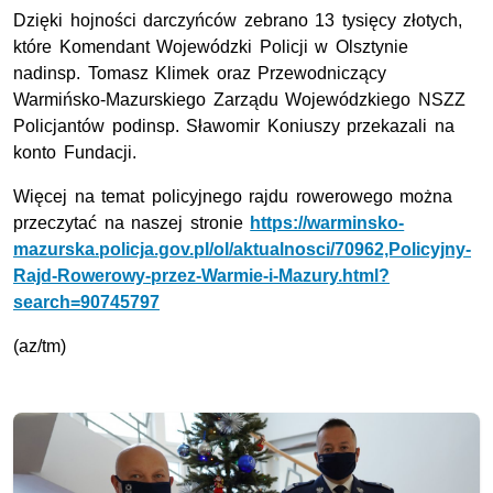
Dzięki hojności darczyńców zebrano 13 tysięcy złotych,
które Komendant Wojewódzki Policji w Olsztynie
nadinsp. Tomasz Klimek oraz Przewodniczący
Warmińsko-Mazurskiego Zarządu Wojewódzkiego NSZZ
Policjantów podinsp. Sławomir Koniuszy przekazali na
konto Fundacji.
Więcej na temat policyjnego rajdu rowerowego można
przeczytać na naszej stronie
https://warminsko-
mazurska.policja.gov.pl/ol/aktualnosci/70962,Policyjny-
Rajd-Rowerowy-przez-Warmie-i-Mazury.html?
search=90745797
(az/tm)