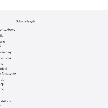
Ochrona danych
ontaktowe
ik
owie
i
prasowy
i wnioski
dant
dzki
 w Olsztynie
 do
cji
nej
 zwrotu
w