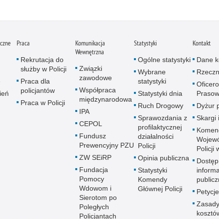
iczne
Praca
Komunikacja
Statystyki
Kontakt
Wewnętrzna
Rekrutacja do
Ogólne statystyki
Dane k
Związki
służby w Policji
Wybrane
Rzeczn
zawodowe
e
Praca dla
statystyki
Oficer
Współpraca
policjantów
ień
Statystyki dnia
Prasow
międzynarodowa
Praca w Policji
Ruch Drogowy
Dyżur 
IPA
Sprawozdania z
Skargi 
CEPOL
profilaktycznej
Komen
Fundusz
działalności
Wojewó
Prewencyjny PZU
Policji
Policji
ZW SEiRP
Opinia publiczna
Dostęp
Fundacja
Statystyki
informa
Pomocy
Komendy
publicz
Wdowom i
Głównej Policji
Petycje
Sierotom po
Zasady
Poległych
kosztó
Policjantach