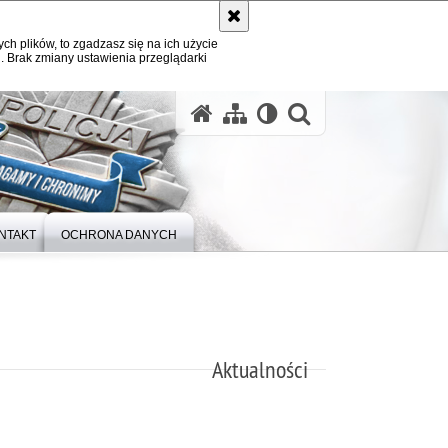
ych plików, to zgadzasz się na ich użycie
. Brak zmiany ustawienia przeglądarki
otwórz wysz
NTAKT
OCHRONA DANYCH
Aktualności