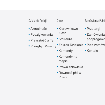
Działania Policji
O nas
Zamówienia Publ
Aktualności
Kierownictwo
Przetargi
KWP
Podziękowania
Zamówienia
Struktura
podprogow
Przyszłość a Ty
Zakres Działania
Plan zamów
Przegląd Musztry
Komendy
Kontakt
Komendy na
mapie
Prawa człowieka
Równość płci w
Policji