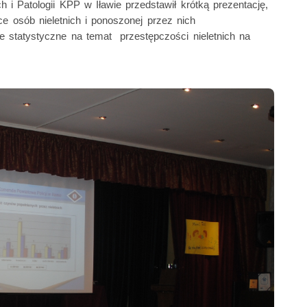
h i Patologii KPP w Iławie przedstawił krótką prezentację,
e osób nieletnich i ponoszonej przez nich
 statystyczne na temat przestępczości nieletnich na