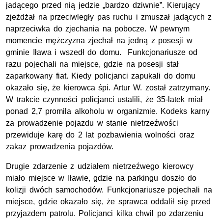
jadącego przed nią jedzie „bardzo dziwnie”. Kierujący
zjeżdżał na przeciwległy pas ruchu i zmuszał jadących z
naprzeciwka do zjechania na pobocze. W pewnym
momencie mężczyzna zjechał na jedną z posesji w
gminie Iława i wszedł do domu. Funkcjonariusze od
razu pojechali na miejsce, gdzie na posesji stał
zaparkowany fiat. Kiedy policjanci zapukali do domu
okazało się, że kierowca śpi. Artur W. został zatrzymany.
W trakcie czynności policjanci ustalili, że 35-latek miał
ponad 2,7 promila alkoholu w organizmie. Kodeks karny
za prowadzenie pojazdu w stanie nietrzeźwości
przewiduje karę do 2 lat pozbawienia wolności oraz
zakaz prowadzenia pojazdów.
Drugie zdarzenie z udziałem nietrzeźwego kierowcy
miało miejsce w Iławie, gdzie na parkingu doszło do
kolizji dwóch samochodów. Funkcjonariusze pojechali na
miejsce, gdzie okazało się, że sprawca oddalił się przed
przyjazdem patrolu. Policjanci kilka chwil po zdarzeniu