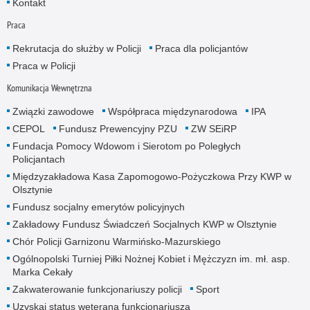
Kontakt
Praca
Rekrutacja do służby w Policji
Praca dla policjantów
Praca w Policji
Komunikacja Wewnętrzna
Związki zawodowe
Współpraca międzynarodowa
IPA
CEPOL
Fundusz Prewencyjny PZU
ZW SEiRP
Fundacja Pomocy Wdowom i Sierotom po Poległych
Policjantach
Międzyzakładowa Kasa Zapomogowo-Pożyczkowa Przy KWP w
Olsztynie
Fundusz socjalny emerytów policyjnych
Zakładowy Fundusz Świadczeń Socjalnych KWP w Olsztynie
Chór Policji Garnizonu Warmińsko-Mazurskiego
Ogólnopolski Turniej Piłki Nożnej Kobiet i Mężczyzn im. mł. asp.
Marka Cekały
Zakwaterowanie funkcjonariuszy policji
Sport
Uzyskaj status weterana funkcjonariusza