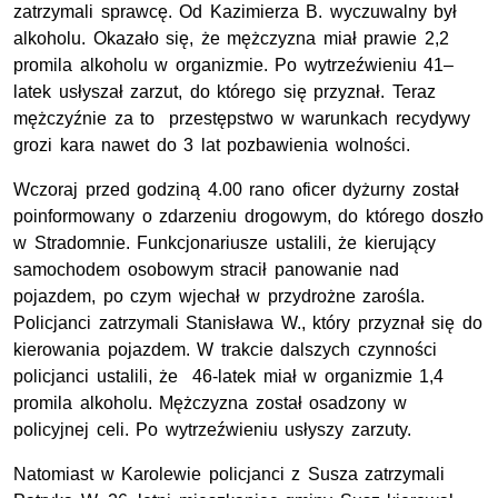
zatrzymali sprawcę. Od Kazimierza B. wyczuwalny był
alkoholu. Okazało się, że mężczyzna miał prawie 2,2
promila alkoholu w organizmie. Po wytrzeźwieniu 41–
latek usłyszał zarzut, do którego się przyznał. Teraz
mężczyźnie za to przestępstwo w warunkach recydywy
grozi kara nawet do 3 lat pozbawienia wolności.
Wczoraj przed godziną 4.00 rano oficer dyżurny został
poinformowany o zdarzeniu drogowym, do którego doszło
w Stradomnie. Funkcjonariusze ustalili, że kierujący
samochodem osobowym stracił panowanie nad
pojazdem, po czym wjechał w przydrożne zarośla.
Policjanci zatrzymali Stanisława W., który przyznał się do
kierowania pojazdem. W trakcie dalszych czynności
policjanci ustalili, że 46-latek miał w organizmie 1,4
promila alkoholu. Mężczyzna został osadzony w
policyjnej celi. Po wytrzeźwieniu usłyszy zarzuty.
Natomiast w Karolewie policjanci z Susza zatrzymali