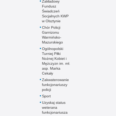
Zakładowy
Fundusz
Świadczeń
Socjalnych KWP
w Olsztynie
Chór Policji
Garnizonu
Warmińsko-
Mazurskiego
Ogólnopolski
Turniej Piłki
Nożnej Kobiet i
Mężczyzn im. mł.
asp. Marka
Cekały
Zakwaterowanie
funkcjonariuszy
policji
Sport
Uzyskaj status
weterana
funkcjonariusza