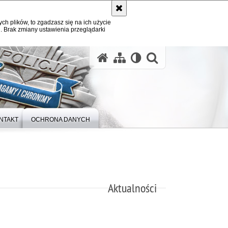
ych plików, to zgadzasz się na ich użycie
. Brak zmiany ustawienia przeglądarki
otwórz wysz
NTAKT
OCHRONA DANYCH
Aktualności