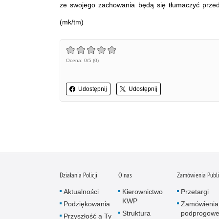
ze swojego zachowania będą się tłumaczyć przed
(mk/tm)
Ocena: 0/5 (0)
Udostępnij
Udostępnij
Działania Policji
O nas
Zamówienia Publ
Aktualności
Kierownictwo
Przetargi
KWP
Podziękowania
Zamówienia
Struktura
podprogow
Przyszłość a Ty