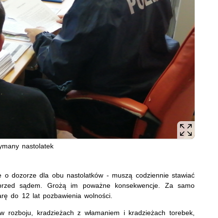
ymany nastolatek
ie o dozorze dla obu nastolatków - muszą codziennie stawiać
ą przed sądem. Grożą im poważne konsekwencje. Za samo
arę do 12 lat pozbawienia wolności.
ł w rozboju, kradzieżach z włamaniem i kradzieżach torebek,