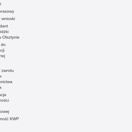
i
prasowy
i wnioski
dant
dzki
 w Olsztynie
 do
cji
nej
 zwrotu
w
nnictwa
a
acja
ności
towej
pność KWP