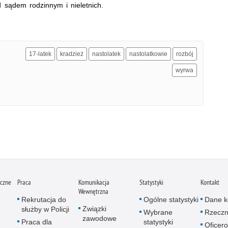
 sądem rodzinnym i nieletnich.
17-latek
kradzież
nastolatek
nastolatkowie
rozbój
wyrwa
iczne
Praca
Komunikacja
Statystyki
Kontakt
Wewnętrzna
Rekrutacja do
Ogólne statystyki
Dane k
Związki
służby w Policji
Wybrane
Rzeczn
zawodowe
e
Praca dla
statystyki
Oficer