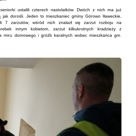
seniorki ustalili czterech nastolatków. Dwóch z nich ma już
jak dorośli. Jeden to mieszkaniec gminy Górowo Iławeckie,
li 7 zarzutów, wśród nich znalazł się zarzut rozboju na
rebek innym kobietom, zarzut kilkukrotnych kradzieży z
ia miru domowego i gróźb karalnych wobec mieszkańca gm.