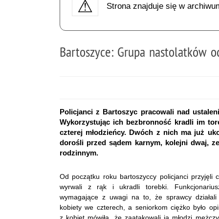
Strona znajduje się w archiwu
Bartoszyce: Grupa nastolatków 
Policjanci z Bartoszyc pracowali nad ustaleni
Wykorzystując ich bezbronność kradli im tor
czterej młodzieńcy. Dwóch z nich ma już uk
dorośli przed sądem karnym, kolejni dwaj, 
rodzinnym.
Od początku roku bartoszyccy policjanci przyjęli
wyrwali z rąk i ukradli torebki. Funkcjonari
wymagające z uwagi na to, że sprawcy działali
kobiety we czterech, a seniorkom ciężko było op
z kobiet mówiła, że zaatakowali ją młodzi mężczy