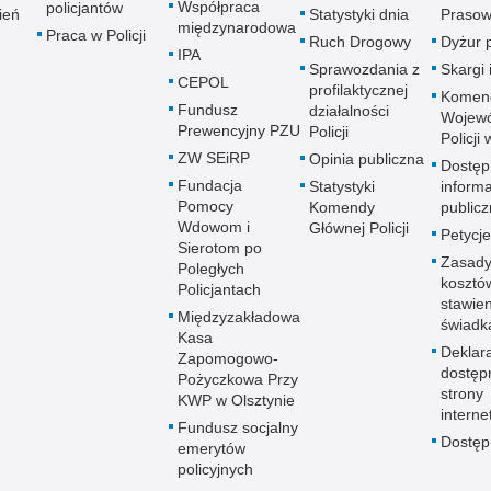
Współpraca
policjantów
ień
Statystyki dnia
Prasow
międzynarodowa
Praca w Policji
Ruch Drogowy
Dyżur 
IPA
Sprawozdania z
Skargi 
CEPOL
profilaktycznej
Komen
Fundusz
działalności
Wojewó
Prewencyjny PZU
Policji
Policji
ZW SEiRP
Opinia publiczna
Dostęp
Fundacja
Statystyki
informa
Pomocy
Komendy
publicz
Wdowom i
Głównej Policji
Petycje
Sierotom po
Zasady
Poległych
kosztó
Policjantach
stawie
Międzyzakładowa
świadk
Kasa
Deklar
Zapomogowo-
dostęp
Pożyczkowa Przy
strony
KWP w Olsztynie
interne
Fundusz socjalny
Dostę
emerytów
policyjnych