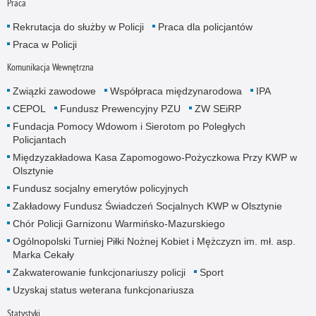
Praca
Rekrutacja do służby w Policji
Praca dla policjantów
Praca w Policji
Komunikacja Wewnętrzna
Związki zawodowe
Współpraca międzynarodowa
IPA
CEPOL
Fundusz Prewencyjny PZU
ZW SEiRP
Fundacja Pomocy Wdowom i Sierotom po Poległych
Policjantach
Międzyzakładowa Kasa Zapomogowo-Pożyczkowa Przy KWP w
Olsztynie
Fundusz socjalny emerytów policyjnych
Zakładowy Fundusz Świadczeń Socjalnych KWP w Olsztynie
Chór Policji Garnizonu Warmińsko-Mazurskiego
Ogólnopolski Turniej Piłki Nożnej Kobiet i Mężczyzn im. mł. asp.
Marka Cekały
Zakwaterowanie funkcjonariuszy policji
Sport
Uzyskaj status weterana funkcjonariusza
Statystyki