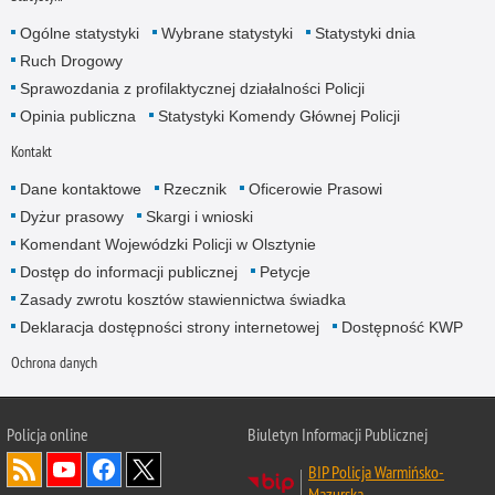
Ogólne statystyki
Wybrane statystyki
Statystyki dnia
Ruch Drogowy
Sprawozdania z profilaktycznej działalności Policji
Opinia publiczna
Statystyki Komendy Głównej Policji
Kontakt
Dane kontaktowe
Rzecznik
Oficerowie Prasowi
Dyżur prasowy
Skargi i wnioski
Komendant Wojewódzki Policji w Olsztynie
Dostęp do informacji publicznej
Petycje
Zasady zwrotu kosztów stawiennictwa świadka
Deklaracja dostępności strony internetowej
Dostępność KWP
Ochrona danych
Policja online
Biuletyn Informacji Publicznej
BIP Policja Warmińsko-
Mazurska