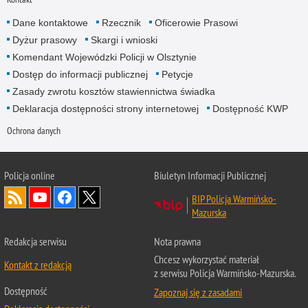
Dane kontaktowe
Rzecznik
Oficerowie Prasowi
Dyżur prasowy
Skargi i wnioski
Komendant Wojewódzki Policji w Olsztynie
Dostęp do informacji publicznej
Petycje
Zasady zwrotu kosztów stawiennictwa świadka
Deklaracja dostępności strony internetowej
Dostępność KWP
Ochrona danych
Policja online
Biuletyn Informacji Publicznej
BIP Policja Warmińsko-
Mazurska
Redakcja serwisu
Nota prawna
Chcesz wykorzystać materiał
Kontakt z redakcją
z serwisu Policja Warmińsko-Mazurska.
Dostępność
Zapoznaj się z zasadami