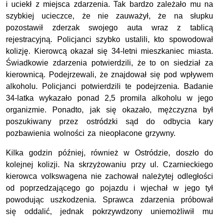
i uciekł z miejsca zdarzenia. Tak bardzo zależało mu na
szybkiej ucieczce, że nie zauważył, że na słupku
pozostawił zderzak swojego auta wraz z tablicą
rejestracyjną. Policjanci szybko ustalili, kto spowodował
kolizję. Kierowcą okazał się 34-letni mieszkaniec miasta.
Świadkowie zdarzenia potwierdzili, że to on siedział za
kierownicą. Podejrzewali, że znajdował się pod wpływem
alkoholu. Policjanci potwierdzili te podejrzenia. Badanie
34-latka wykazało ponad 2,5 promila alkoholu w jego
organizmie. Ponadto, jak się okazało, mężczyzna był
poszukiwany przez ostródzki sąd do odbycia kary
pozbawienia wolności za nieopłacone grzywny.
Kilka godzin później, również w Ostródzie, doszło do
kolejnej kolizji. Na skrzyżowaniu przy ul. Czarnieckiego
kierowca volkswagena nie zachował należytej odległości
od poprzedzającego go pojazdu i wjechał w jego tył
powodując uszkodzenia. Sprawca zdarzenia próbował
się oddalić, jednak pokrzywdzony uniemożliwił mu