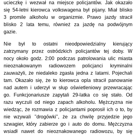
ucieczkę i wezwał na miejsce policjantów. Jak okazało
się 54-letni kierowca volkswagena był pijany. Miał blisko
3 promile alkoholu w organizmie. Prawo jazdy stracił
blisko 2 lata temu, również za jazdę na podwójnym
gazie.
Nie był to ostatni nieodpowiedzialny kierujący
zatrzymany przez ostródzkich policjantów tej doby. W
nocy około godz. 2:00 podczas patrolowania ulic miasta
nieoznakowanym radiowozem policjanci kryminalni
zauważyli, że niedaleko zgasła jedna z latarni. Pojechali
tam. Okazało się, że to kierowca opla stracił panowanie
nad autem i uderzył w słup oświetleniowy przewracając
go. Funkcjonariusze zapytali 29-latka co się stało. Od
razu wyczuli od niego zapach alkoholu. Mężczyzna nie
wiedząc, że rozmawia z policjantami poprosił ich o to, by
nie wzywali "drogówki", że za chwilę przyjedzie jego
szwagier, który zabierze go i auto do domu. Mężczyzna
wsiadł nawet do nieoznakowanego radiowozu, by się