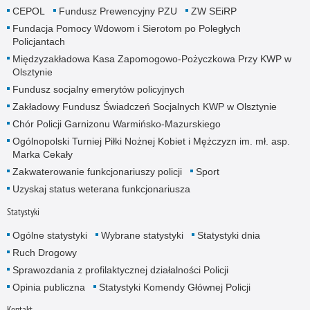
CEPOL
Fundusz Prewencyjny PZU
ZW SEiRP
Fundacja Pomocy Wdowom i Sierotom po Poległych
Policjantach
Międzyzakładowa Kasa Zapomogowo-Pożyczkowa Przy KWP w
Olsztynie
Fundusz socjalny emerytów policyjnych
Zakładowy Fundusz Świadczeń Socjalnych KWP w Olsztynie
Chór Policji Garnizonu Warmińsko-Mazurskiego
Ogólnopolski Turniej Piłki Nożnej Kobiet i Mężczyzn im. mł. asp.
Marka Cekały
Zakwaterowanie funkcjonariuszy policji
Sport
Uzyskaj status weterana funkcjonariusza
Statystyki
Ogólne statystyki
Wybrane statystyki
Statystyki dnia
Ruch Drogowy
Sprawozdania z profilaktycznej działalności Policji
Opinia publiczna
Statystyki Komendy Głównej Policji
Kontakt