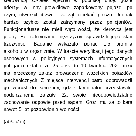
kierownicą 25-latek wjechał w pobliską ulicę, gdzie
uderzył w inny prawidłowo zaparkowany pojazd, po
czym, otworzył drzwi i zaczął uciekać pieszo. Jednak
bardzo szybko został zatrzymany przez policjantów.
Funkcjonariusze nie mieli wątpliwości, że kierowca jest
pijany. Po zatrzymaniu mężczyzny, sprawdzili jego stan
trzeźwości. Badanie wykazało ponad 1,5 promila
alkoholu w organizmie. W trakcie weryfikacji jego danych
osobowych w policyjnych systemach informatycznych
policjanci ustalili, że 25-latek do 19 kwietnia 2021 roku
ma orzeczony zakaz prowadzenia wszelkich pojazdów
mechanicznych. Z miejsca interwencji patrol doprowadził
go wprost do komendy, gdzie kryminalni przedstawili
podejrzanemu zarzuty. Za swoje nieodpowiedzialne
zachowanie odpowie przed sądem. Grozi mu za to kara
nawet 5 lat pozbawienia wolności.
(ab/ab/tm)