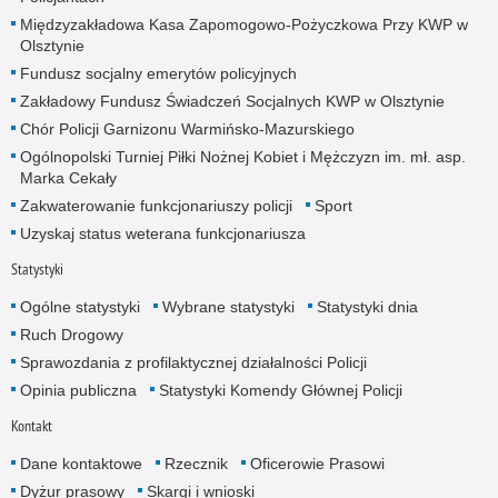
Międzyzakładowa Kasa Zapomogowo-Pożyczkowa Przy KWP w
Olsztynie
Fundusz socjalny emerytów policyjnych
Zakładowy Fundusz Świadczeń Socjalnych KWP w Olsztynie
Chór Policji Garnizonu Warmińsko-Mazurskiego
Ogólnopolski Turniej Piłki Nożnej Kobiet i Mężczyzn im. mł. asp.
Marka Cekały
Zakwaterowanie funkcjonariuszy policji
Sport
Uzyskaj status weterana funkcjonariusza
Statystyki
Ogólne statystyki
Wybrane statystyki
Statystyki dnia
Ruch Drogowy
Sprawozdania z profilaktycznej działalności Policji
Opinia publiczna
Statystyki Komendy Głównej Policji
Kontakt
Dane kontaktowe
Rzecznik
Oficerowie Prasowi
Dyżur prasowy
Skargi i wnioski