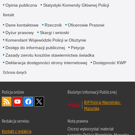
Opinia publiczna
Statystyki Komendy Głównej Policji
Kontakt
Dane kontaktowe
Rzecznik
Oficerowie Prasowi
Dyżur prasowy
Skargi i wnioski
Komendant Wojewódzki Policji w Olsztynie
Dostęp do informacji publicznej
Petycje
Zasady zwrotu kosztów stawiennictwa świadka
Deklaracja dostępności strony internetowej
Dostępność KWP
Ochrona danych
Policja online
Biuletyn Informacji Publicznej
BIP Policja Warmińsko-
Mazurska
Redakcja serwisu
Nota prawna
Chcesz wykorzystać materiał
Kontakt z redakcją
z serwisu Policja Warmińsko-Mazurska.