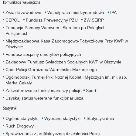
Komunikacja Wewnętrzna
Związki zawodowe
Współpraca międzynarodowa
IPA
CEPOL
Fundusz Prewencyjny PZU
ZW SEiRP
Fundacja Pomocy Wdowom i Sierotom po Poległych
Policjantach
Międzyzakładowa Kasa Zapomogowo-Pożyczkowa Przy KWP w
Olsztynie
Fundusz socjalny emerytów policyjnych
Zakładowy Fundusz Świadczeń Socjalnych KWP w Olsztynie
Chór Policji Garnizonu Warmińsko-Mazurskiego
Ogólnopolski Turniej Piłki Nożnej Kobiet i Mężczyzn im. mł. asp.
Marka Cekały
Zakwaterowanie funkcjonariuszy policji
Sport
Uzyskaj status weterana funkcjonariusza
Statystyki
Ogólne statystyki
Wybrane statystyki
Statystyki dnia
Ruch Drogowy
Sprawozdania z profilaktycznej działalności Policji