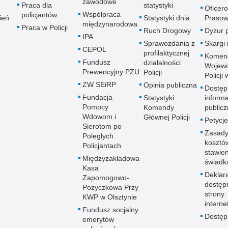
zawodowe
e
Praca dla
statystyki
Oficer
Współpraca
policjantów
ień
Statystyki dnia
Prasow
międzynarodowa
Praca w Policji
Ruch Drogowy
Dyżur 
IPA
Sprawozdania z
Skargi 
CEPOL
profilaktycznej
Komen
Fundusz
działalności
Wojewó
Prewencyjny PZU
Policji
Policji
ZW SEiRP
Opinia publiczna
Dostęp
Fundacja
Statystyki
informa
Pomocy
Komendy
publicz
Wdowom i
Głównej Policji
Petycje
Sierotom po
Zasady
Poległych
kosztó
Policjantach
stawie
Międzyzakładowa
świadk
Kasa
Deklar
Zapomogowo-
dostęp
Pożyczkowa Przy
strony
KWP w Olsztynie
interne
Fundusz socjalny
Dostę
emerytów