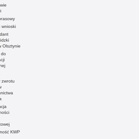
owie
i
prasowy
i wnioski
dant
dzki
 w Olsztynie
 do
cji
nej
 zwrotu
w
nnictwa
a
acja
ności
towej
pność KWP