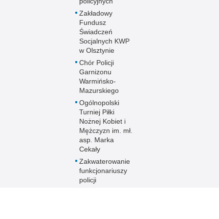
policyjnych
Zakładowy
Fundusz
Świadczeń
Socjalnych KWP
w Olsztynie
Chór Policji
Garnizonu
Warmińsko-
Mazurskiego
Ogólnopolski
Turniej Piłki
Nożnej Kobiet i
Mężczyzn im. mł.
asp. Marka
Cekały
Zakwaterowanie
funkcjonariuszy
policji
Sport
Uzyskaj status
weterana