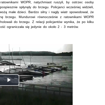
 ratownikami WOPR, natychmiast ruszyli, by ostrzec osoby
ospiesznie spłynęły do brzegu. Policjanci wcześniej widzieli,
ożą małe dzieci. Bardzo silny i nagły wiatr spowodował, że
ronę brzegu. Mundurowi równocześnie z ratownikami WOPR
holowali do brzegu. Z relacji policjantów wynika, że po kilku
ność ograniczała się jedynie do około 2 - 3 metrów.
Odtwórz
wideo