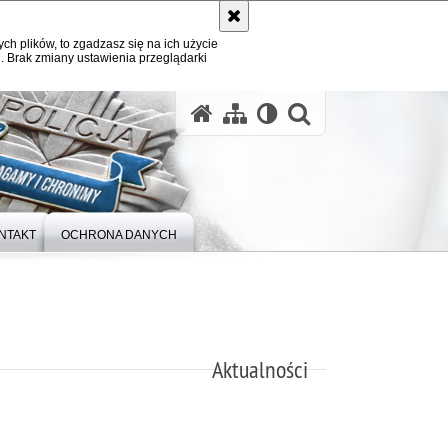
ych plików, to zgadzasz się na ich użycie
. Brak zmiany ustawienia przeglądarki
otwórz wysz
NTAKT
OCHRONA DANYCH
Aktualności