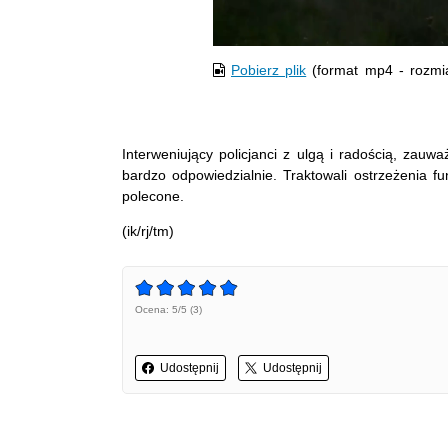
Pobierz plik
(format mp4 - rozmi
Interweniujący policjanci z ulgą i radością, zauwa
bardzo odpowiedzialnie. Traktowali ostrzeżenia f
polecone.
(ik/rj/tm)
Ocena: 5/5 (3)
Udostępnij
Udostępnij