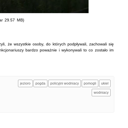
ar 29.57 MB)
żyli, że wszystkie osoby, do których podpływali, zachowali się
unkcjonariuszy bardzo poważnie i wykonywali to co zostało im
jezioro
pogda
policyjni wodniacy
pomogli
ukiel
wodniacy