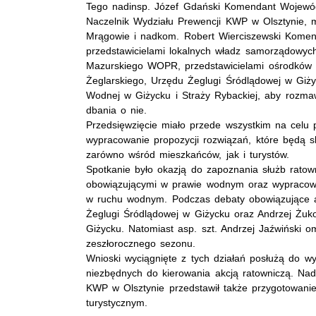
Tego nadinsp. Józef Gdański Komendant Wojewódzk
Naczelnik Wydziału Prewencji KWP w Olsztynie, 
Mrągowie i nadkom. Robert Wierciszewski Komenda
przedstawicielami lokalnych władz samorządowych
Mazurskiego WOPR, przedstawicielami ośrodków 
Żeglarskiego, Urzędu Żeglugi Śródlądowej w Giż
Wodnej w Giżycku i Straży Rybackiej, aby rozm
dbania o nie.
Przedsięwzięcie miało przede wszystkim na celu p
wypracowanie propozycji rozwiązań, które będą
zarówno wśród mieszkańców, jak i turystów.
Spotkanie było okazją do zapoznania służb rato
obowiązującymi w prawie wodnym oraz wypracow
w ruchu wodnym. Podczas debaty obowiązujące 
Żeglugi Śródlądowej w Giżycku oraz Andrzej Żu
Giżycku. Natomiast asp. szt. Andrzej Jaźwiński 
zeszłorocznego sezonu.
Wnioski wyciągnięte z tych działań posłużą do 
niezbędnych do kierowania akcją ratowniczą. Nad
KWP w Olsztynie przedstawił także przygotowani
turystycznym.