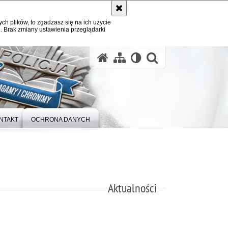
ych plików, to zgadzasz się na ich użycie
. Brak zmiany ustawienia przeglądarki
otwórz wysz
NTAKT
OCHRONA DANYCH
Aktualności