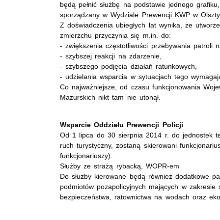
będą pełnić służbę na podstawie jednego grafik
sporządzany w Wydziale Prewencji KWP w Olszty
Z doświadczenia ubiegłych lat wynika, że utworze
zmierzchu przyczynia się m.in. do:
- zwiększenia częstotliwości przebywania patroli
- szybszej reakcji na zdarzenie,
- szybszego podjęcia działań ratunkowych,
- udzielania wsparcia w sytuacjach tego wymagają
Co najważniejsze, od czasu funkcjonowania Wojew
Mazurskich nikt tam nie utonął.
Wsparcie Oddziału Prewencji Policji
Od 1 lipca do 30 sierpnia 2014 r. do jednostek t
ruch turystyczny, zostaną skierowani funkcjona
funkcjonariuszy).
Służby ze strażą rybacką, WOPR-em
Do służby kierowane będą również dodatkowe patr
podmiotów pozapolicyjnych mających w zakresie 
bezpieczeństwa, ratownictwa na wodach oraz ekol