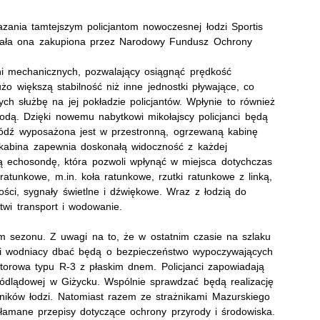
azania tamtejszym policjantom nowoczesnej łodzi Sportis
tała ona zakupiona przez Narodowy Fundusz Ochrony
i mechanicznych, pozwalający osiągnąć prędkość
o większą stabilność niż inne jednostki pływające, co
h służbę na jej pokładzie policjantów. Wpłynie to również
ą. Dzięki nowemu nabytkowi mikołajscy policjanci będą
 Łódź wyposażona jest w przestronną, ogrzewaną kabinę
kabina zapewnia doskonałą widoczność z każdej
 echosondę, która pozwoli wpłynąć w miejsca dotychczas
atunkowe, m.in. koła ratunkowe, rzutki ratunkowe z linką,
ści, sygnały świetlne i dźwiękowe. Wraz z łodzią do
twi transport i wodowanie.
 sezonu. Z uwagi na to, że w ostatnim czasie na szlaku
yjni wodniacy dbać będą o bezpieczeństwo wypoczywających
torowa typu R-3 z płaskim dnem. Policjanci zapowiadają
ródlądowej w Giżycku. Wspólnie sprawdzać będą realizację
ników łodzi. Natomiast razem ze strażnikami Mazurskiego
łamane przepisy dotyczące ochrony przyrody i środowiska.