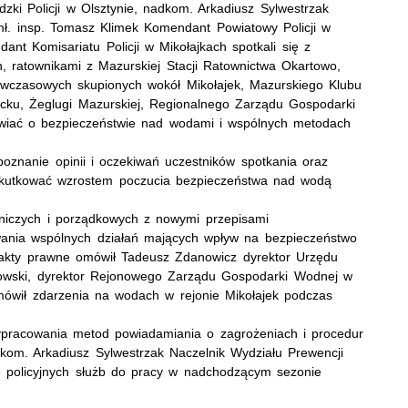
i Policji w Olsztynie, nadkom. Arkadiusz Sylwestrzak
mł. insp. Tomasz Klimek Komendant Powiatowy Policji w
nt Komisariatu Policji w Mikołajkach spotkali się z
, ratownikami z Mazurskiej Stacji Ratownictwa Okartowo,
wczasowych skupionych wokół Mikołajek, Mazurskiego Klubu
ycku, Żeglugi Mazurskiej, Regionalnego Zarządu Gospodarki
awiać o bezpieczeństwie nad wodami i wspólnych metodach
oznanie opinii i oczekiwań uczestników spotkania oraz
 skutkować wzrostem poczucia bezpieczeństwa nad wodą
wniczych i porządkowych z nowymi przepisami
ania wspólnych działań mających wpływ na bezpieczeństwo
akty prawne omówił Tadeusz Zdanowicz dyrektor Urzędu
kowski, dyrektor Rejonowego Zarządu Gospodarki Wodnej w
omówił zdarzenia na wodach w rejonie Mikołajek podczas
wypracowania metod powiadamiania o zagrożeniach i procedur
kom. Arkadiusz Sylwestrzak Naczelnik Wydziału Prewencji
e policyjnych służb do pracy w nadchodzącym sezonie