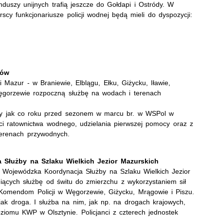
nduszy unijnych trafią jeszcze do Gołdapi i Ostródy. W
y funkcjonariusze policji wodnej będą mieli do dyspozycji:
ków
 Mazur - w Braniewie, Elblągu, Ełku, Giżycku, Iławie,
Węgorzewie rozpoczną służbę na wodach i terenach
rzy jak co roku przed sezonem w marcu br. w WSPol w
ści ratownictwa wodnego, udzielania pierwszej pomocy oraz z
terenach przywodnych.
 Służby na Szlaku Wielkich Jezior Mazurskich
 Wojewódzka Koordynacja Służby na Szlaku Wielkich Jezior
niących służbę od świtu do zmierzchu z wykorzystaniem sił
 Komendom Policji w Węgorzewie, Giżycku, Mrągowie i Piszu.
 jak droga. I służba na nim, jak np. na drogach krajowych,
poziomu KWP w Olsztynie. Policjanci z czterech jednostek