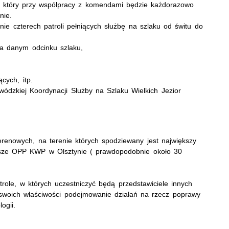
u, który przy współpracy z komendami będzie każdorazowo
nie.
nie czterech patroli pełniących służbę na szlaku od świtu do
 na danym odcinku szlaku,
cych, itp.
ódzkiej Koordynacji Służby na Szlaku Wielkich Jezior
erenowych, na terenie których spodziewany jest największy
riusze OPP KWP w Olsztynie ( prawdopodobnie około 30
ole, w których uczestniczyć będą przedstawiciele innych
swoich właściwości podejmowanie działań na rzecz poprawy
ogii.