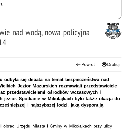
m.
twie nad wodą, nowa policyjna
014
Powrót
Drukuj
oku odbyła się debata na temat bezpieczeństwa nad
lkich Jezior Mazurskich rozmawiali przedstawiciele
raz przedstawicielami ośrodków wczasowych i
 jezior. Spotkanie w Mikołajkach było także okazją do
eśniejszej i najszybszej łodzi, jaką dysponują
li obrad Urzędu Miasta i Gminy w Mikołajkach przy ulicy