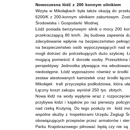
Nowoczesna łódź z 200 konnym silnikiem
Wizyta w Mikołajkach była także okazją do przek
6200/K z 200-konnym silnikiem zaburtowym. Zos
Środowiska i Gospodarki Wodnej.
Łódź posiada benzynowym silnik o mocy 200 kon
przekraczającą 80 km/h. Jej budowa zapewnia duż
zdecydowanie wpłynie na bezpieczeństwo pełniącyc
na bezpieczeństwo osób wypoczywających nad wod
mogli dotrzeć do potrzebujących dużo szybciej.
mogącą pomieścić 4 dorosłe osoby. Przeszklona 
perspektywy. Jednostka pływająca ma wbudowaną
niedostępne. Łódź wyposażono również w środki r
zestaw atestowanych kamizelek oraz środki łączno
Mikołajek trafi przyczepka podłodziowa, która uła
Łączny koszt zakupu wyniósł 250 tys. złotych.
Nowa łódź na wody wypłynie wraz z rozpoczęciem
przybywa łodzi i kajaków po raz pierwszy polic
nad rzeką Krutynią. Do tego posłuży im łódź mo
wspólne służby z Inspektorami Urzędu Żeglugi Ś
obowiązujących przepisów przez armatorów i ster
Parku Krajobrazowego pilnować będą czy nie są 