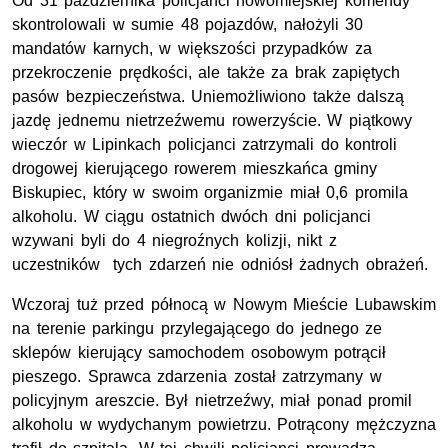
Od 31 października policjanci nowomiejskiej komendy
skontrolowali w sumie 48 pojazdów, nałożyli 30
mandatów karnych, w większości przypadków za
przekroczenie prędkości, ale także za brak zapiętych
pasów bezpieczeństwa. Uniemożliwiono także dalszą
jazdę jednemu nietrzeźwemu rowerzyście. W piątkowy
wieczór w Lipinkach policjanci zatrzymali do kontroli
drogowej kierującego rowerem mieszkańca gminy
Biskupiec, który w swoim organizmie miał 0,6 promila
alkoholu. W ciągu ostatnich dwóch dni policjanci
wzywani byli do 4 niegroźnych kolizji, nikt z
uczestników tych zdarzeń nie odniósł żadnych obrażeń.
Wczoraj tuż przed północą w Nowym Mieście Lubawskim
na terenie parkingu przylegającego do jednego ze
sklepów kierujący samochodem osobowym potrącił
pieszego. Sprawca zdarzenia został zatrzymany w
policyjnym areszcie. Był nietrzeźwy, miał ponad promil
alkoholu w wydychanym powietrzu. Potrącony mężczyzna