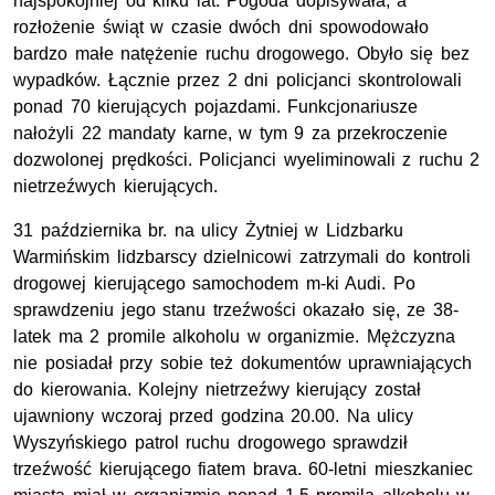
najspokojniej od kilku lat. Pogoda dopisywała, a
rozłożenie świąt w czasie dwóch dni spowodowało
bardzo małe natężenie ruchu drogowego. Obyło się bez
wypadków. Łącznie przez 2 dni policjanci skontrolowali
ponad 70 kierujących pojazdami. Funkcjonariusze
nałożyli 22 mandaty karne, w tym 9 za przekroczenie
dozwolonej prędkości. Policjanci wyeliminowali z ruchu 2
nietrzeźwych kierujących.
31 października br. na ulicy Żytniej w Lidzbarku
Warmińskim lidzbarscy dzielnicowi zatrzymali do kontroli
drogowej kierującego samochodem m-ki Audi. Po
sprawdzeniu jego stanu trzeźwości okazało się, ze 38-
latek ma 2 promile alkoholu w organizmie. Mężczyzna
nie posiadał przy sobie też dokumentów uprawniających
do kierowania. Kolejny nietrzeźwy kierujący został
ujawniony wczoraj przed godzina 20.00. Na ulicy
Wyszyńskiego patrol ruchu drogowego sprawdził
trzeźwość kierującego fiatem brava. 60-letni mieszkaniec