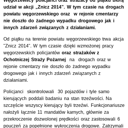
Węgorzewscy policjanci oraz strażacy od piątku biorą
udział w akcji „Znicz 2014”.
W tym czasie na drogach
powiatu węgorzewskiego oraz w rejonie cmentarzy
nie doszło do żadnego wypadku drogowego jak i
innych zdarzeń związanych z działaniami.
Od piątku na terenie powiatu węgorzewskiego trwa akcja
"Znicz 2014". W tym czasie dzięki wzmożonej pracy
węgorzewskich policjantów
oraz strażaków z
Ochotniczej Straży Pożarnej
na drogach oraz w
rejonie cmentarzy nie doszło do żadnego wypadku
drogowego jak i innych zdarzeń związanych z
działaniami.
Policjanci skontrolowali 30 pojazdów i tyle samo
kierujących poddali badaniu na stan trzeźwości. Na
szczęście wszyscy kierujący byli trzeźwi. Funkcjonariusze
nałożyli łącznie 11 mandatów karnych, głównie za
przekroczenie dozwolonej prędkości oraz zastosowali 6
pouczeń za popełnione wykroczenia drogowe. Zatrzymali