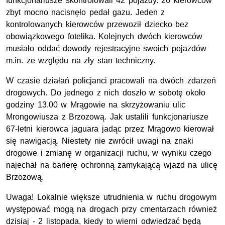
funkcjonariusze skontrolowali 42 pojazdy. 26 kierowców
zbyt mocno nacisnęło pedał gazu. Jeden z
kontrolowanych kierowców przewoził dziecko bez
obowiązkowego fotelika. Kolejnych dwóch kierowców
musiało oddać dowody rejestracyjne swoich pojazdów
m.in. ze względu na zły stan techniczny.
W czasie działań policjanci pracowali na dwóch zdarzeń
drogowych. Do jednego z nich doszło w sobotę około
godziny 13.00 w Mrągowie na skrzyżowaniu ulic
Mrongowiusza z Brzozową. Jak ustalili funkcjonariusze
67-letni kierowca jaguara jadąc przez Mrągowo kierował
się nawigacją. Niestety nie zwrócił uwagi na znaki
drogowe i zmianę w organizacji ruchu, w wyniku czego
najechał na barierę ochronną zamykającą wjazd na ulicę
Brzozową.
Uwaga! Lokalnie większe utrudnienia w ruchu drogowym
występować mogą na drogach przy cmentarzach również
dzisiaj - 2 listopada, kiedy to wierni odwiedzać będą