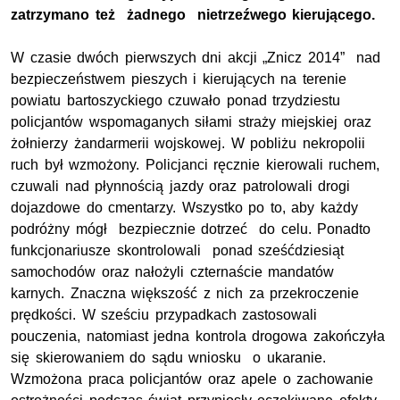
zatrzymano też żadnego nietrzeźwego kierującego.
W czasie dwóch pierwszych dni akcji „Znicz 2014” nad
bezpieczeństwem pieszych i kierujących na terenie
powiatu bartoszyckiego czuwało ponad trzydziestu
policjantów wspomaganych siłami straży miejskiej oraz
żołnierzy żandarmerii wojskowej. W pobliżu nekropolii
ruch był wzmożony. Policjanci ręcznie kierowali ruchem,
czuwali nad płynnością jazdy oraz patrolowali drogi
dojazdowe do cmentarzy. Wszystko po to, aby każdy
podróżny mógł bezpiecznie dotrzeć do celu. Ponadto
funkcjonariusze skontrolowali ponad sześćdziesiąt
samochodów oraz nałożyli czternaście mandatów
karnych. Znaczna większość z nich za przekroczenie
prędkości. W sześciu przypadkach zastosowali
pouczenia, natomiast jedna kontrola drogowa zakończyła
się skierowaniem do sądu wniosku o ukaranie.
Wzmożona praca policjantów oraz apele o zachowanie