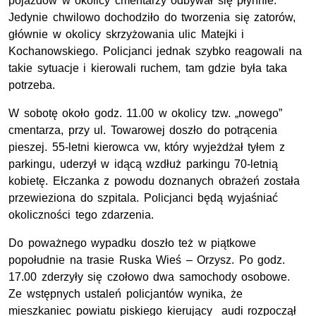
pojazdów w okolicy cmentarzy odbywał się płynnie.
Jedynie chwilowo dochodziło do tworzenia się zatorów,
głównie w okolicy skrzyżowania ulic Matejki i
Kochanowskiego. Policjanci jednak szybko reagowali na
takie sytuacje i kierowali ruchem, tam gdzie była taka
potrzeba.
W sobotę około godz. 11.00 w okolicy tzw. „nowego”
cmentarza, przy ul. Towarowej doszło do potrącenia
pieszej. 55-letni kierowca vw, który wyjeżdżał tyłem z
parkingu, uderzył w idącą wzdłuż parkingu 70-letnią
kobietę. Ełczanka z powodu doznanych obrażeń została
przewieziona do szpitala. Policjanci będą wyjaśniać
okoliczności tego zdarzenia.
Do poważnego wypadku doszło też w piątkowe
popołudnie na trasie Ruska Wieś – Orzysz. Po godz.
17.00 zderzyły się czołowo dwa samochody osobowe.
Ze wstępnych ustaleń policjantów wynika, że
mieszkaniec powiatu piskiego kierujący audi rozpoczął