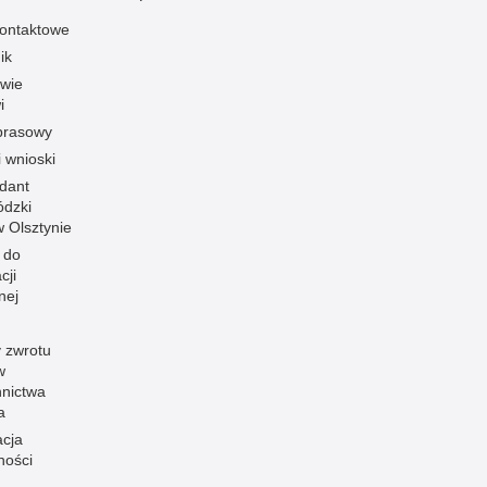
ontaktowe
ik
owie
i
prasowy
i wnioski
dant
dzki
 w Olsztynie
 do
cji
nej
 zwrotu
w
nnictwa
a
acja
ności