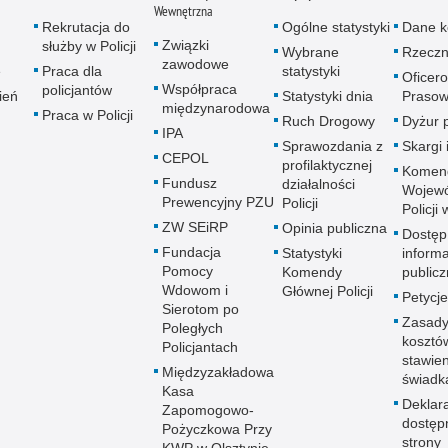
Wewnętrzna
Rekrutacja do
Ogólne statystyki
Dane k
Związki
służby w Policji
Wybrane
Rzeczn
zawodowe
e
Praca dla
statystyki
Oficer
Współpraca
policjantów
ień
Statystyki dnia
Prasow
międzynarodowa
Praca w Policji
Ruch Drogowy
Dyżur 
IPA
Sprawozdania z
Skargi 
CEPOL
profilaktycznej
Komen
Fundusz
działalności
Wojewó
Prewencyjny PZU
Policji
Policji
ZW SEiRP
Opinia publiczna
Dostęp
Fundacja
Statystyki
informa
Pomocy
Komendy
publicz
Wdowom i
Głównej Policji
Petycje
Sierotom po
Zasady
Poległych
kosztó
Policjantach
stawie
Międzyzakładowa
świadk
Kasa
Deklar
Zapomogowo-
dostęp
Pożyczkowa Przy
strony