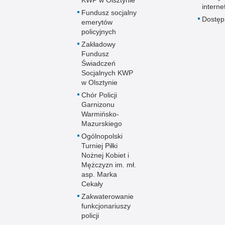
KWP w Olsztynie
interne
Fundusz socjalny
Dostę
emerytów
policyjnych
Zakładowy
Fundusz
Świadczeń
Socjalnych KWP
w Olsztynie
Chór Policji
Garnizonu
Warmińsko-
Mazurskiego
Ogólnopolski
Turniej Piłki
Nożnej Kobiet i
Mężczyzn im. mł.
asp. Marka
Cekały
Zakwaterowanie
funkcjonariuszy
policji