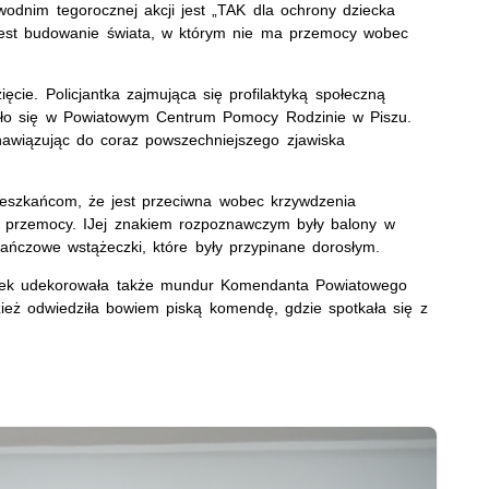
dnim tegorocznej akcji jest „TAK dla ochrony dziecka
est budowanie świata, w którym nie ma przemocy wobec
ięcie. Policjantka zajmująca się profilaktyką społeczną
było się w Powiatowym Centrum Pomocy Rodzinie w Piszu.
nawiązując do coraz powszechniejszego zjawiska
eszkańcom, że jest przeciwna wobec krzywdzenia
z przemocy. IJej znakiem rozpoznawczym były balony w
ńczowe wstążeczki, które były przypinane dorosłym.
zek udekorowała także mundur Komendanta Powiatowego
zież odwiedziła bowiem piską komendę, gdzie spotkała się z