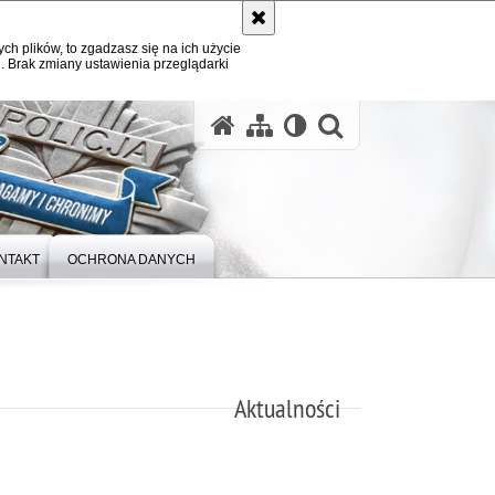
ych plików, to zgadzasz się na ich użycie
. Brak zmiany ustawienia przeglądarki
otwórz wysz
NTAKT
OCHRONA DANYCH
Aktualności