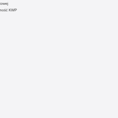
towej
pność KWP