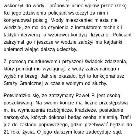
wskoczył do wody i próbował uciec wpław przez rzekę.
Ku jego zdziwieniu policjant wskoczył za nim i
kontynuował pościg. Młody mieszkaniec miasta nie
wiedział, że ma do czynienia z instruktorem technik i
taktyk interwencji o wzorowej kondycji fizycznej. Policjant
zatrzymał go i jeszcze w wodzie założył mu kajdanki
uniemożliwiając dalszą ucieczkę.
Z pomocą mundurowemu przyszedł świadek zdarzenia,
który pomógł mu wyciągnąć z wody zatrzymanego i
wyjść na brzeg. Jak się okazało, był to funkcjonariusz
Straży Granicznej w czasie wolnym od służby.
Potwierdziło się, że zatrzymany Paweł P. jest osobą
poszukiwaną. Na swoim koncie ma liczne przestępstwa
m. in. wymuszenia rozbójnicze, kradzieże, posiadanie
narkotyków, których dokonał będąc osobą nieletnią. Trafił
już do zakładu poprawczego, gdzie przebywać będzie do
21 roku życia. O jego dalszym losie zadecyduje sąd.