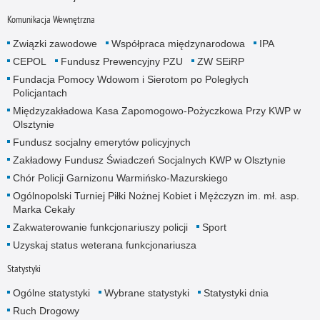
Komunikacja Wewnętrzna
Związki zawodowe
Współpraca międzynarodowa
IPA
CEPOL
Fundusz Prewencyjny PZU
ZW SEiRP
Fundacja Pomocy Wdowom i Sierotom po Poległych
Policjantach
Międzyzakładowa Kasa Zapomogowo-Pożyczkowa Przy KWP w
Olsztynie
Fundusz socjalny emerytów policyjnych
Zakładowy Fundusz Świadczeń Socjalnych KWP w Olsztynie
Chór Policji Garnizonu Warmińsko-Mazurskiego
Ogólnopolski Turniej Piłki Nożnej Kobiet i Mężczyzn im. mł. asp.
Marka Cekały
Zakwaterowanie funkcjonariuszy policji
Sport
Uzyskaj status weterana funkcjonariusza
Statystyki
Ogólne statystyki
Wybrane statystyki
Statystyki dnia
Ruch Drogowy