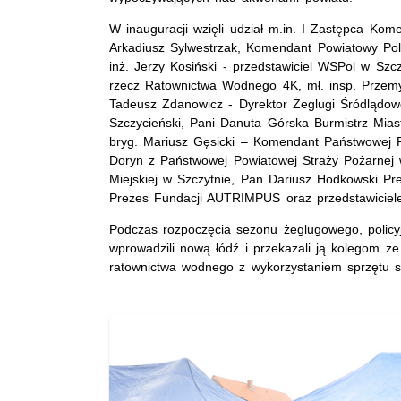
W inauguracji wzięli udział m.in. I Zastępca Kom
Arkadiusz Sylwestrzak, Komendant Powiatowy Poli
inż. Jerzy Kosiński - przedstawiciel WSPol w Sz
rzecz Ratownictwa Wodnego 4K, mł. insp. Przem
Tadeusz Zdanowicz - Dyrektor Żeglugi Śródlądow
Szczycieński, Pani Danuta Górska Burmistrz Mia
bryg. Mariusz Gęsicki – Komendant Państwowej Po
Doryn z Państwowej Powiatowej Straży Pożarnej
Miejskiej w Szczytnie, Pan Dariusz Hodkowski 
Prezes Fundacji AUTRIMPUS oraz przedstawicie
Podczas rozpoczęcia sezonu żeglugowego, policy
wprowadzili nową łódź i przekazali ją kolegom ze
ratownictwa wodnego z wykorzystaniem sprzętu sp