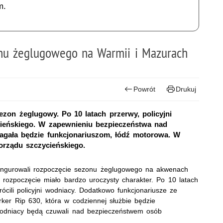
m.
onu żeglugowego na Warmii i Mazurach
Powrót
Drukuj
ezon żeglugowy. Po 10 latach przerwy, policyjni
ieńskiego. W zapewnieniu bezpieczeństwa nad
agała będzie funkcjonariuszom, łódź motorowa. W
morządu szczycieńskiego.
aingurowali rozpoczęcie sezonu żeglugowego na akwenach
 rozpoczęcie miało bardzo uroczysty charakter. Po 10 latach
cili policyjni wodniacy. Dodatkowo funkcjonariusze ze
ker Rip 630, która w codziennej służbie będzie
 wodniacy będą czuwali nad bezpieczeństwem osób