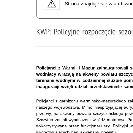
Strona znajduje się w archiwu
KWP: Policyjne rozpoczęcie sez
Policjanci z Warmii i Mazur zainaugurowali s
wodniacy wracają na akweny powiatu szczyc
terenami wodnymi w codziennej służbie pom
inauguracji wzięli udział przedstawiciele sa
Policjanci z garnizonu warmińsko-mazurskiego z
naszego województwa. Mimo niesprzyjającej aury,
przerwy, na akweny powiatu szczycieńskiego powró
Szczytna zostali wyposażeni w łódź motorową Par
wykorzystywana przez funkcjonariuszy. Policyjni
wypoczywających nad akwenami powiatu.