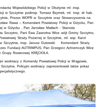
endanta Wojewódzkiego Policji w Olsztynie mł. insp.
cji w Szczytnie podinsp. Tomasz Bzymek, mł. insp. dr hab.
czytnie, Prezes WOPR w Szczytnie oraz Stowarzyszenia na
ysław Rawa – Komendant Powiatowy Policji w Giżycku, Pan
ej w Giżycku , Pan Jarosław Matłach - Starosta
sta Szczytno, Pani Ewa Zawrotna Wice wójt Gminy Szczytno,
wiatowej Straży Pożarnej w Szczytnie, mł. asp. Karol
 w Szczytnie, insp. Janusz Gutowski Komendant Straży
Prezes Fundacji AUTRIMPUS, Pan Grzegorz Achremczyk Wice
le Grupy Rowerowej KRĘCIOŁA.
jni wodniacy z Komendy Powiatowej Policji w Mrągowie,
 Szczytna. Policyjni wodniacy zaprezentowali także pokaz
ecjalistycznego.