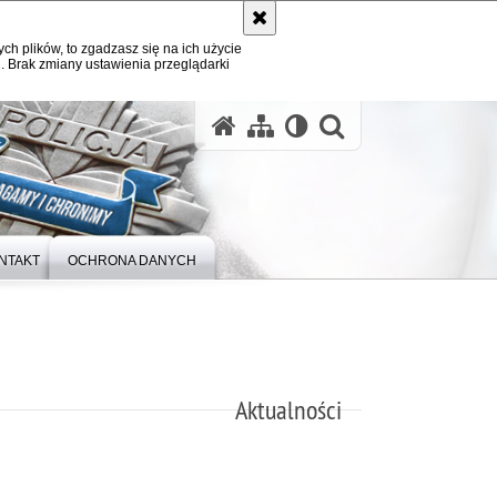
ych plików, to zgadzasz się na ich użycie
. Brak zmiany ustawienia przeglądarki
otwórz wysz
NTAKT
OCHRONA DANYCH
Aktualności