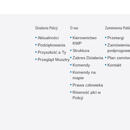
Działania Policji
O nas
Zamówienia Publ
Aktualności
Kierownictwo
Przetargi
KWP
Podziękowania
Zamówienia
Struktura
podprogow
Przyszłość a Ty
Zakres Działania
Plan zamów
Przegląd Musztry
Komendy
Kontakt
Komendy na
mapie
Prawa człowieka
Równość płci w
Policji