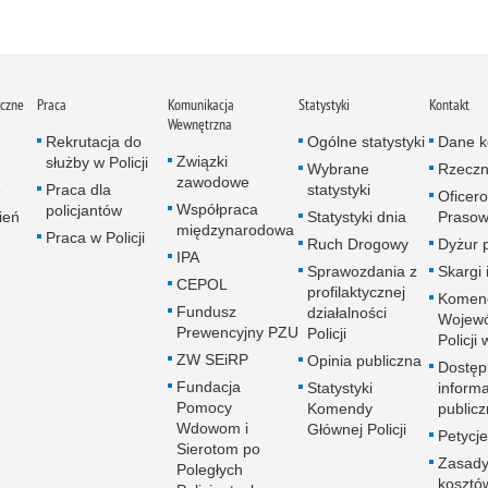
iczne
Praca
Komunikacja
Statystyki
Kontakt
Wewnętrzna
Rekrutacja do
Ogólne statystyki
Dane k
Związki
służby w Policji
Wybrane
Rzeczn
zawodowe
e
Praca dla
statystyki
Oficer
Współpraca
policjantów
ień
Statystyki dnia
Prasow
międzynarodowa
Praca w Policji
Ruch Drogowy
Dyżur 
IPA
Sprawozdania z
Skargi 
CEPOL
profilaktycznej
Komen
Fundusz
działalności
Wojewó
Prewencyjny PZU
Policji
Policji
ZW SEiRP
Opinia publiczna
Dostęp
Fundacja
Statystyki
informa
Pomocy
Komendy
publicz
Wdowom i
Głównej Policji
Petycje
Sierotom po
Zasady
Poległych
kosztó