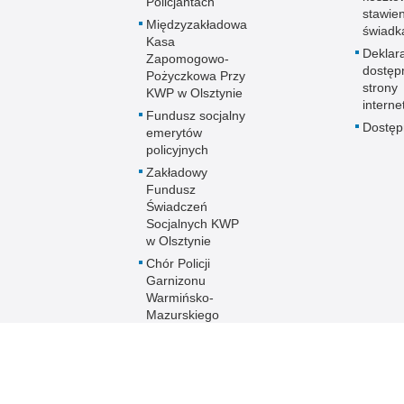
Policjantach
stawie
Międzyzakładowa
świadk
Kasa
Deklar
Zapomogowo-
dostęp
Pożyczkowa Przy
strony
KWP w Olsztynie
interne
Fundusz socjalny
Dostę
emerytów
policyjnych
Zakładowy
Fundusz
Świadczeń
Socjalnych KWP
w Olsztynie
Chór Policji
Garnizonu
Warmińsko-
Mazurskiego
Ogólnopolski
Turniej Piłki
Nożnej Kobiet i
Mężczyzn im. mł.