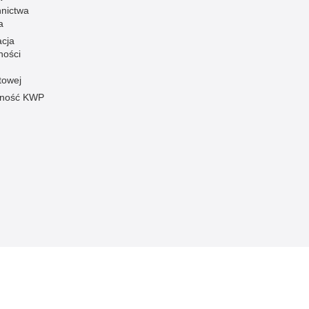
nnictwa
a
acja
ności
towej
pność KWP