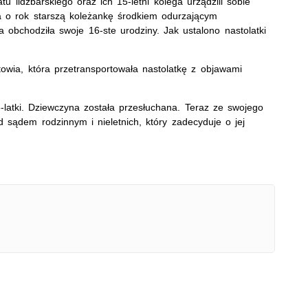
atu lidzbarskiego oraz ich 15-letni kolega urządzili sobie
a o rok starszą koleżankę środkiem odurzającym
obchodziła swoje 16-ste urodziny. Jak ustalono nastolatki
owia, która przetransportowała nastolatkę z objawami
5-latki. Dziewczyna została przesłuchana. Teraz ze swojego
 sądem rodzinnym i nieletnich, który zadecyduje o jej