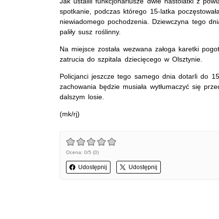
Jak ustalili funkcjonariusze dwie nastolatki z powi
spotkanie, podczas którego 15-latka poczęstował
niewiadomego pochodzenia. Dziewczyna tego dnia 
paliły susz roślinny.
Na miejsce została wezwana załoga karetki pogot
zatrucia do szpitala dziecięcego w Olsztynie.
Policjanci jeszcze tego samego dnia dotarli do 1
zachowania będzie musiała wytłumaczyć się przed
dalszym losie.
(mk/rj)
Ocena: 0/5 (0)
Udostępnij
Udostępnij