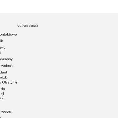
Ochrona danych
ontaktowe
ik
owie
i
prasowy
i wnioski
dant
dzki
 w Olsztynie
 do
cji
nej
 zwrotu
w