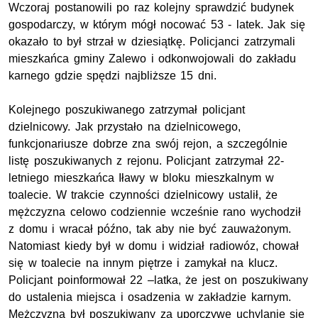
Wczoraj postanowili po raz kolejny sprawdzić budynek
gospodarczy, w którym mógł nocować 53 - latek. Jak się
okazało to był strzał w dziesiątkę. Policjanci zatrzymali
mieszkańca gminy Zalewo i odkonwojowali do zakładu
karnego gdzie spędzi najbliższe 15 dni.
Kolejnego poszukiwanego zatrzymał policjant
dzielnicowy. Jak przystało na dzielnicowego,
funkcjonariusze dobrze zna swój rejon, a szczególnie
listę poszukiwanych z rejonu. Policjant zatrzymał 22-
letniego mieszkańca Iławy w bloku mieszkalnym w
toalecie. W trakcie czynności dzielnicowy ustalił, że
mężczyzna celowo codziennie wcześnie rano wychodził
z domu i wracał późno, tak aby nie być zauważonym.
Natomiast kiedy był w domu i widział radiowóz, chował
się w toalecie na innym piętrze i zamykał na klucz.
Policjant poinformował 22 –latka, że jest on poszukiwany
do ustalenia miejsca i osadzenia w zakładzie karnym.
Mężczyzna był poszukiwany za uporczywe uchylanie się