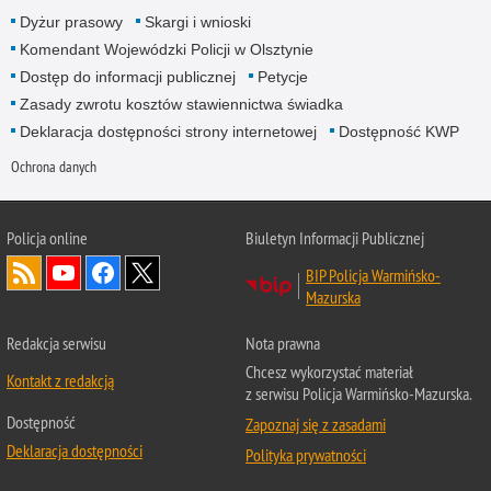
Dyżur prasowy
Skargi i wnioski
Komendant Wojewódzki Policji w Olsztynie
Dostęp do informacji publicznej
Petycje
Zasady zwrotu kosztów stawiennictwa świadka
Deklaracja dostępności strony internetowej
Dostępność KWP
Ochrona danych
Policja online
Biuletyn Informacji Publicznej
BIP Policja Warmińsko-
Mazurska
Redakcja serwisu
Nota prawna
Chcesz wykorzystać materiał
Kontakt z redakcją
z serwisu Policja Warmińsko-Mazurska.
Dostępność
Zapoznaj się z zasadami
Deklaracja dostępności
Polityka prywatności