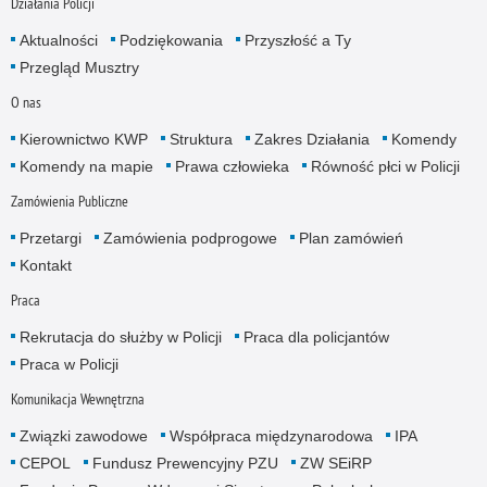
Działania Policji
Aktualności
Podziękowania
Przyszłość a Ty
Przegląd Musztry
O nas
Kierownictwo KWP
Struktura
Zakres Działania
Komendy
Komendy na mapie
Prawa człowieka
Równość płci w Policji
Zamówienia Publiczne
Przetargi
Zamówienia podprogowe
Plan zamówień
Kontakt
Praca
Rekrutacja do służby w Policji
Praca dla policjantów
Praca w Policji
Komunikacja Wewnętrzna
Związki zawodowe
Współpraca międzynarodowa
IPA
CEPOL
Fundusz Prewencyjny PZU
ZW SEiRP