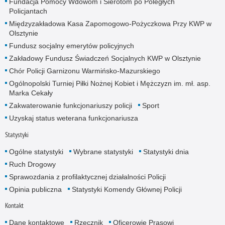
Fundacja Pomocy Wdowom i Sierotom po Poległych
Policjantach
Międzyzakładowa Kasa Zapomogowo-Pożyczkowa Przy KWP w
Olsztynie
Fundusz socjalny emerytów policyjnych
Zakładowy Fundusz Świadczeń Socjalnych KWP w Olsztynie
Chór Policji Garnizonu Warmińsko-Mazurskiego
Ogólnopolski Turniej Piłki Nożnej Kobiet i Mężczyzn im. mł. asp.
Marka Cekały
Zakwaterowanie funkcjonariuszy policji
Sport
Uzyskaj status weterana funkcjonariusza
Statystyki
Ogólne statystyki
Wybrane statystyki
Statystyki dnia
Ruch Drogowy
Sprawozdania z profilaktycznej działalności Policji
Opinia publiczna
Statystyki Komendy Głównej Policji
Kontakt
Dane kontaktowe
Rzecznik
Oficerowie Prasowi