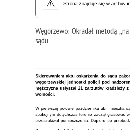
Strona znajduje się w archiwu
Węgorzewo: Okradał metodą ,,na ś
sądu
Skierowaniem aktu oskarżenia do sądu zako
węgorzewskiej jednostki policji pod nadzore
mężczyzna usłyszał 21 zarzutów kradzieży z 
wolności.
W pierwszej połowie października ubr. mieszkań
spokojnym dotychczas terenie zaczął grasować w
przeszukiwał pomieszczenia. Dopiero po przebudz