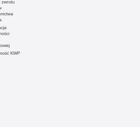
 zwrotu
w
nnictwa
a
acja
ności
towej
pność KWP