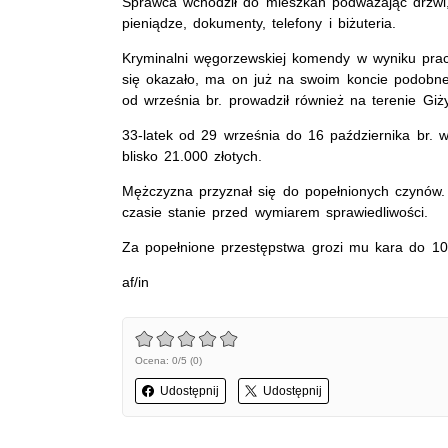
Sprawca wchodził do mieszkań podważając drzwi,
pieniądze, dokumenty, telefony i biżuteria.
Kryminalni węgorzewskiej komendy w wyniku pracy 
się okazało, ma on już na swoim koncie podobne
od września br. prowadził również na terenie Giż
33-latek od 29 września do 16 października br.
blisko 21.000 złotych.
Mężczyzna przyznał się do popełnionych czynów. 
czasie stanie przed wymiarem sprawiedliwości.
Za popełnione przestępstwa grozi mu kara do 10 
af/in
Ocena: 0/5 (0)
Udostępnij
Udostępnij