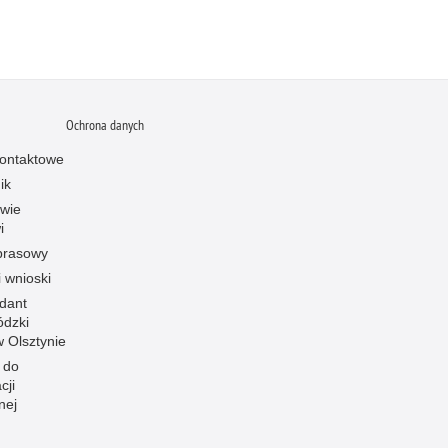
Ochrona danych
ontaktowe
ik
owie
i
prasowy
i wnioski
dant
dzki
 w Olsztynie
 do
cji
nej