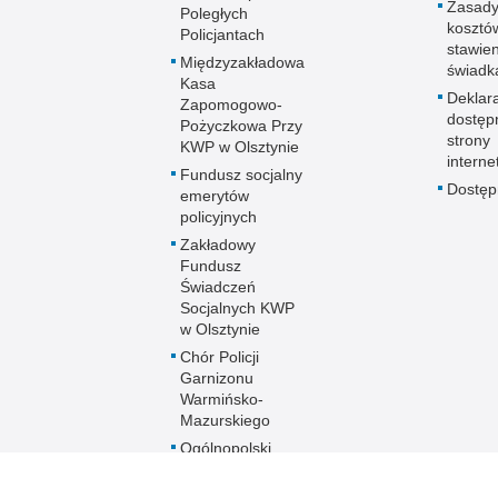
Zasady
Poległych
kosztó
Policjantach
stawie
Międzyzakładowa
świadk
Kasa
Deklar
Zapomogowo-
dostęp
Pożyczkowa Przy
strony
KWP w Olsztynie
interne
Fundusz socjalny
Dostę
emerytów
policyjnych
Zakładowy
Fundusz
Świadczeń
Socjalnych KWP
w Olsztynie
Chór Policji
Garnizonu
Warmińsko-
Mazurskiego
Ogólnopolski
Turniej Piłki
Nożnej Kobiet i