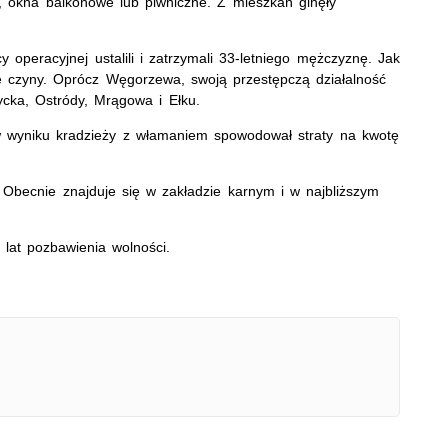
 okna balkonowe lub piwniczne. Z mieszkań ginęły
operacyjnej ustalili i zatrzymali 33-letniego mężczyznę. Jak
 czyny. Oprócz Węgorzewa, swoją przestępczą działalność
ycka, Ostródy, Mrągowa i Ełku.
 w wyniku kradzieży z włamaniem spowodował straty na kwotę
Obecnie znajduje się w zakładzie karnym i w najbliższym
lat pozbawienia wolności.