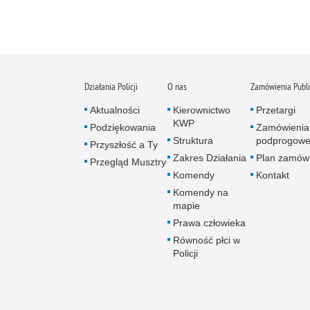
Działania Policji
O nas
Zamówienia Publ
Aktualności
Kierownictwo
Przetargi
KWP
Podziękowania
Zamówienia
Struktura
podprogow
Przyszłość a Ty
Zakres Działania
Plan zamów
Przegląd Musztry
Komendy
Kontakt
Komendy na
mapie
Prawa człowieka
Równość płci w
Policji