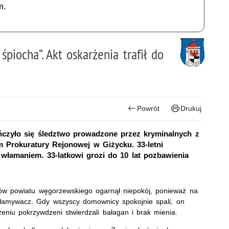
m.
piocha”. Akt oskarżenia trafił do
Powrót
Drukuj
ńczyło się śledztwo prowadzone przez kryminalnych z
m Prokuratury Rejonowej w Giżycku. 33-letni
włamaniem. 33-latkowi grozi do 10 lat pozbawienia
ców powiatu węgorzewskiego ogarnął niepokój, ponieważ na
łamywacz. Gdy wszyscy domownicy spokojnie spali, on
eniu pokrzywdzeni stwierdzali bałagan i brak mienia.