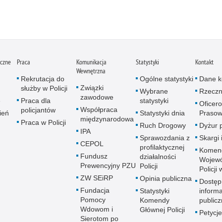
iczne
Praca
Komunikacja
Statystyki
Kontakt
Wewnętrzna
Rekrutacja do
Ogólne statystyki
Dane k
Związki
służby w Policji
Wybrane
Rzeczn
zawodowe
e
Praca dla
statystyki
Oficer
Współpraca
policjantów
ień
Statystyki dnia
Prasow
międzynarodowa
Praca w Policji
Ruch Drogowy
Dyżur 
IPA
Sprawozdania z
Skargi 
CEPOL
profilaktycznej
Komen
Fundusz
działalności
Wojewó
Prewencyjny PZU
Policji
Policji
ZW SEiRP
Opinia publiczna
Dostęp
Fundacja
Statystyki
informa
Pomocy
Komendy
publicz
Wdowom i
Głównej Policji
Petycje
Sierotom po