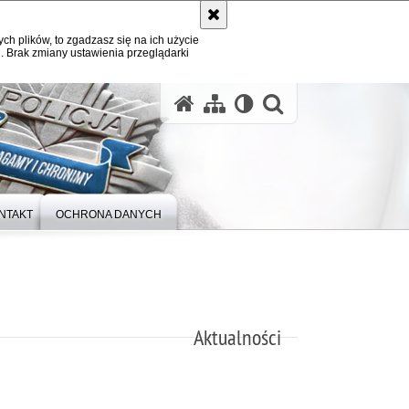
ych plików, to zgadzasz się na ich użycie
. Brak zmiany ustawienia przeglądarki
otwórz wysz
NTAKT
OCHRONA DANYCH
Aktualności